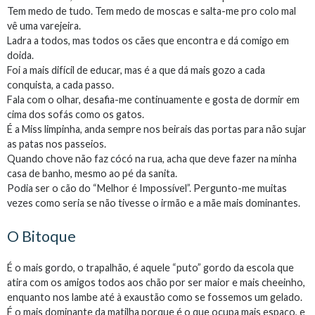
Tem medo de tudo. Tem medo de moscas e salta-me pro colo mal
vê uma varejeira.
Ladra a todos, mas todos os cães que encontra e dá comigo em
doida.
Foi a mais difícil de educar, mas é a que dá mais gozo a cada
conquista, a cada passo.
Fala com o olhar, desafia-me continuamente e gosta de dormir em
cima dos sofás como os gatos.
É a Miss limpinha, anda sempre nos beirais das portas para não sujar
as patas nos passeios.
Quando chove não faz cócó na rua, acha que deve fazer na minha
casa de banho, mesmo ao pé da sanita.
Podia ser o cão do “Melhor é Impossível”. Pergunto-me muitas
vezes como seria se não tivesse o irmão e a mãe mais dominantes.
O Bitoque
É o mais gordo, o trapalhão, é aquele “puto” gordo da escola que
atira com os amigos todos aos chão por ser maior e mais cheeinho,
enquanto nos lambe até à exaustão como se fossemos um gelado.
É o mais dominante da matilha porque é o que ocupa mais espaço, e