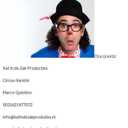
Ora cá está:
Kat in de Zak Producties
Circus-Variété
Marco Quintino
0031621477072
info@katindezakproduties.nl