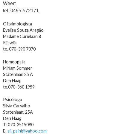
Weert
tel. 0495-572171
Oftalmologista
Evelise Souza Aragão
Madame Curielaan 8
Rijswijk
te. 070-390 7070
Homeopata
Miriam Sommer
Statenlaan 25 A
Den Haag
te.070-360 1959
Psicóloga
Sílvia Carvalho
Statenlaan, 25A
Den Haag
T: 070-3515080
E:
sil_psinl@yahoo.com