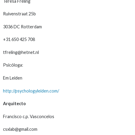
Teresa Freling
Ruivenstraat 25b
3036 DC Rotterdam
+31 650 425 708
tfreling@hetnet.nl
Psicóloga:
Em Leiden
http://psychologyleiden.com/
Arquitecto
Francisco c.p. Vasconcelos
csxlab@gmail.com