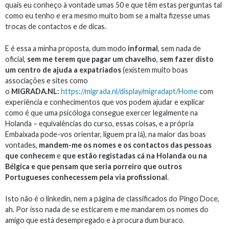
quais eu conheço à vontade umas 50 e que têm estas perguntas tal
como eu tenho e era mesmo muito bom se a malta fizesse umas
trocas de contactos e de dicas.
E é essa a minha proposta, dum modo
informal
, sem nada de
oficial,
sem me terem que pagar um chavelho
,
sem fazer disto
um centro de ajuda a expatriados
(existem muito boas
associações e sites como
o
MIGRADA.NL
:
https://migrada.nl/display/migradapt/Home
com
experiência e conhecimentos que vos podem ajudar e explicar
como é que uma psicóloga consegue exercer legalmente na
Holanda – equivalências do curso, essas coisas, e a própria
Embaixada pode-vos orientar, liguem pra lá), na maior das boas
vontades,
mandem-me os nomes e os contactos das pessoas
que conhecem
e
que estão registadas cá na Holanda ou na
Bélgica
e que pensam que seria porreiro que outros
Portugueses conhecessem pela via profissional
.
Isto não é o linkedin, nem a página de classificados do Pingo Doce,
ah. Por isso nada de se esticarem e me mandarem os nomes do
amigo que está desempregado e à procura dum buraco.