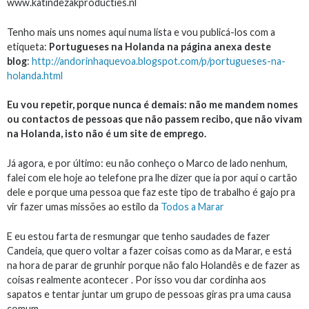
www.katindezakproducties.nl
Tenho mais uns nomes aqui numa lista e vou publicá-los com a
etiqueta:
Portugueses na Holanda
na página anexa deste
blog
:
http://andorinhaquevoa.blogspot.com/p/portugueses-na-
holanda.html
Eu vou repetir, porque nunca é demais: não me mandem nomes
ou contactos de pessoas que não passem recibo, que não vivam
na Holanda, isto não é um site de emprego.
Já agora, e por último: eu não conheço o Marco de lado nenhum,
falei com ele hoje ao telefone pra lhe dizer que ia por aqui o cartão
dele e porque uma pessoa que faz este tipo de trabalho é gajo pra
vir fazer umas missões ao estilo da
Todos a Marar
E eu estou farta de resmungar que tenho saudades de fazer
Candeia, que quero voltar a fazer coisas como as da Marar, e está
na hora de parar de grunhir porque não falo Holandês e de fazer as
coisas realmente acontecer . Por isso vou dar cordinha aos
sapatos e tentar juntar um grupo de pessoas giras pra uma causa
comum.