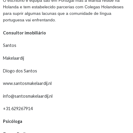
O escritório e equipa são em Portugal mas a Marisa reside na
Holanda e tem estabelecido parcerias com Colegas Holandeses
para suprir algumas lacunas que a comunidade de língua
portuguesa vai enfrentando.
Consultor imobiliário
Santos
Makelaardij
Diogo dos Santos
www.santosmakelaardij.nl
info@santosmakelaardij.nl
+31 629267914
Psicóloga