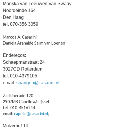
Mariska van Leeuwen-van Swaay
Noordeinde 164
Den Haag
tel. 070-356 3059
Marcos A. Casarini
Daniela Aranalde Salim van Loenen
Endereços:
Schaepmanstraat 24
3027CD Rotterdam
tel. 010-4379105
email:
spangen@casarini.nl
;
Zadkinerade 120
2907MB Capelle a/d Ijssel
tel . 010-4516144
email:
capelle@casarini.nl
;
Molzerhof 14