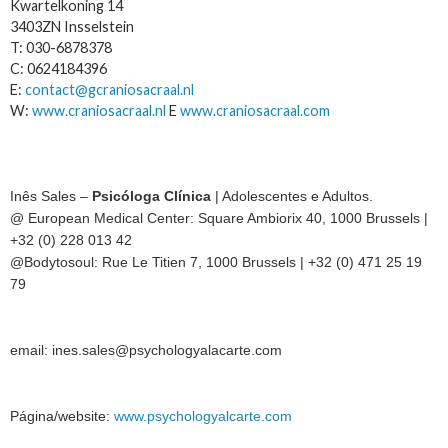
Kwartelkoning 14
3403ZN Insselstein
T: 030-6878378
C: 0624184396
E:
contact@gcraniosacraal.nl
W:
www.craniosacraal.nl
E
www.craniosacraal.com
Inês Sales –
Psicóloga Clínica
| Adolescentes e Adultos.
@ European Medical Center: Square Ambiorix 40, 1000 Brussels |
+32 (0) 228 013 42
@Bodytosoul: Rue Le Titien 7, 1000 Brussels | +32 (0) 471 25 19
79
email: ines.sales@psychologyalacarte.com
Página/website:
www.psychologyalcarte.com