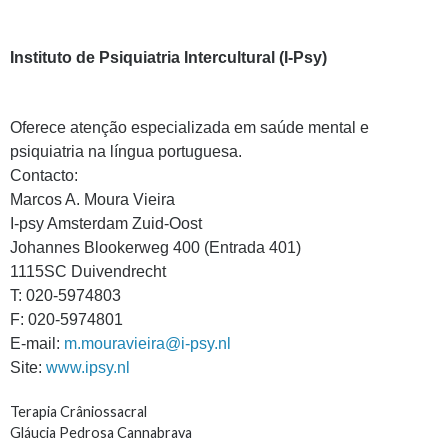
Instituto de Psiquiatria Intercultural (I-Psy)
Oferece atenção especializada em saúde mental e
psiquiatria na língua portuguesa.
Contacto:
Marcos A. Moura Vieira
I-psy Amsterdam Zuid-Oost
Johannes Blookerweg 400 (Entrada 401)
1115SC Duivendrecht
T: 020-5974803
F: 020-5974801
E-mail:
m.mouravieira@i-psy.nl
Site:
www.ipsy.nl
Terapia Crâniossacral
Gláucia Pedrosa Cannabrava