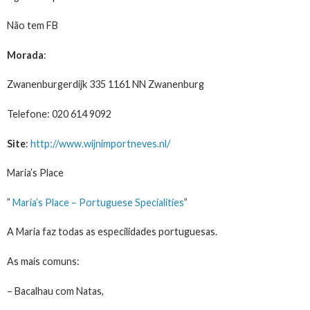
Não tem FB
Morada
:
Zwanenburgerdijk 335 1161 NN Zwanenburg
Telefone: 020 614 9092
Site
:
http://www.wijnimportneves.nl/
Maria’s Place
”
Maria’s Place – Portuguese Specialities
”
A Maria faz todas as especilidades portuguesas.
As mais comuns:
– Bacalhau com Natas,