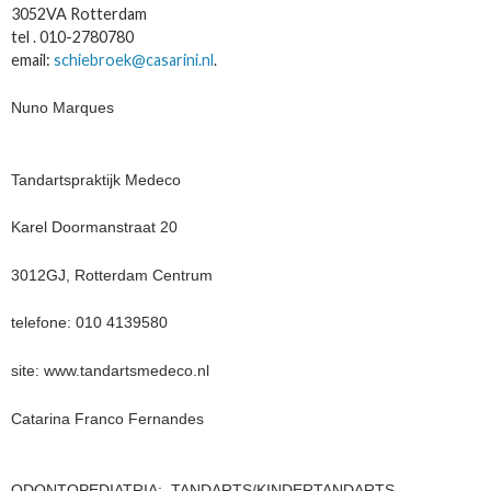
3052VA Rotterdam
tel . 010-2780780
email:
schiebroek@casarini.nl
.
Nuno Marques
Tandartspraktijk Medeco
Karel Doormanstraat 20
3012GJ, Rotterdam Centrum
telefone: 010 4139580
site: www.tandartsmedeco.nl
Catarina Franco Fernandes
ODONTOPEDIATRIA: TANDARTS/KINDERTANDARTS