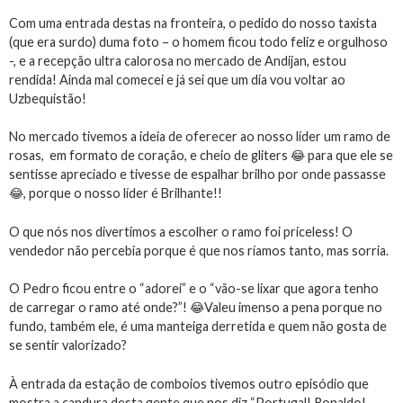
Com uma entrada destas na fronteira, o pedido do nosso taxista
(que era surdo) duma foto – o homem ficou todo feliz e orgulhoso
-, e a recepção ultra calorosa no mercado de Andijan, estou
rendida! Ainda mal comecei e já sei que um dia vou voltar ao
Uzbequistão!
No mercado tivemos a ideia de oferecer ao nosso líder um ramo de
rosas,
em formato de coração, e cheio de gliters
😂
para que ele se
sentisse apreciado e tivesse de espalhar brilho por onde passasse
😂
, porque o nosso líder é Brilhante!!
O que nós nos divertimos a escolher o ramo foi priceless! O
vendedor não percebia porque é que nos ríamos tanto, mas sorria.
O Pedro ficou entre o “adorei” e o “vão-se lixar que agora tenho
de carregar o ramo até onde?”!
😂
Valeu imenso a pena porque no
fundo, também ele, é uma manteiga derretida e quem não gosta de
se sentir valorizado?
À entrada da estação de comboios tivemos outro episódio que
mostra a candura desta gente que nos diz “Portugal! Ronaldo!