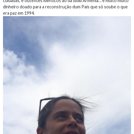
cuidadas, e outefites idênticos ao da
ídola
Arménia… e muito muito
dinheiro doado para a reconstrução dum País que só soube o que
era paz em 1994.