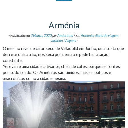
Arménia
-
Publicado em
3 Março, 2020
por
Andorinha
/
Em
Armenia
,
diário de viagem
,
vacation
,
Viagens
-
O mesmo nível de calor seco de Valladolid em Junho, uma tosta que
derrete o alcatrão, nos seca por dentro e pede hidratação
constante.
Yerevan é uma cidade cativante, cheia de cafés, parques e fontes
por todo o lado. Os Arménios são tímidos, mas simpáticos e
anacrónicos como a cidade mesma.