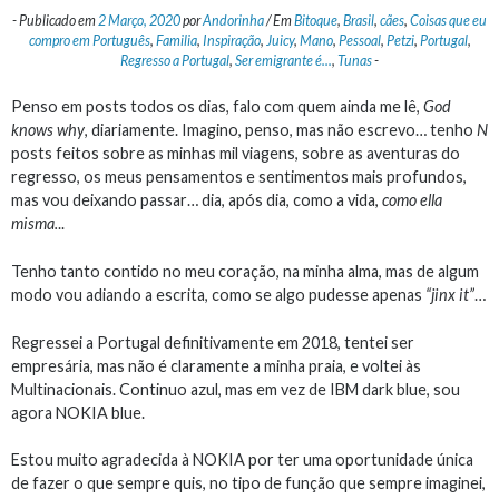
-
Publicado em
2 Março, 2020
por
Andorinha
/
Em
Bitoque
,
Brasil
,
cães
,
Coisas que eu
compro em Português
,
Familia
,
Inspiração
,
Juicy
,
Mano
,
Pessoal
,
Petzi
,
Portugal
,
Regresso a Portugal
,
Ser emigrante é...
,
Tunas
-
Penso em posts todos os dias, falo com quem ainda me lê,
God
knows why
, diariamente. Imagino, penso, mas não escrevo… tenho
N
posts feitos sobre as minhas mil viagens, sobre as aventuras do
regresso, os meus pensamentos e sentimentos mais profundos,
mas vou deixando passar… dia, após dia, como a vida,
como ella
misma.
..
Tenho tanto contido no meu coração, na minha alma, mas de algum
modo vou adiando a escrita, como se algo pudesse apenas
“jinx it”
…
Regressei a Portugal definitivamente em 2018, tentei ser
empresária, mas não é claramente a minha praia, e voltei às
Multinacionais. Continuo azul, mas em vez de IBM dark blue, sou
agora NOKIA blue.
Estou muito agradecida à NOKIA por ter uma oportunidade única
de fazer o que sempre quis, no tipo de função que sempre imaginei,