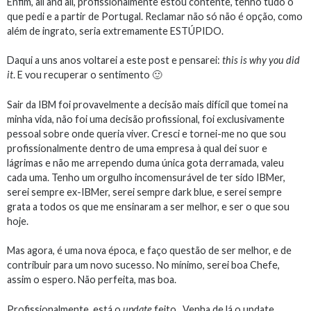
Enfim, all and all, profissionalmente estou contente, tenho tudo o
que pedi e a partir de Portugal. Reclamar não só não é opção, como
além de ingrato, seria extremamente ESTÚPIDO.
Daqui a uns anos voltarei a este post e pensarei:
this is why you did
it
. E vou recuperar o sentimento 🙂
Sair da IBM foi provavelmente a decisão mais difícil que tomei na
minha vida, não foi uma decisão profissional, foi exclusivamente
pessoal sobre onde queria viver. Cresci e tornei-me no que sou
profissionalmente dentro de uma empresa à qual dei suor e
lágrimas e não me arrependo duma única gota derramada, valeu
cada uma. Tenho um orgulho incomensurável de ter sido IBMer,
serei sempre ex-IBMer, serei sempre dark blue, e serei sempre
grata a todos os que me ensinaram a ser melhor, e ser o que sou
hoje.
Mas agora, é uma nova época, e faço questão de ser melhor, e de
contribuir para um novo sucesso. No mínimo, serei boa Chefe,
assim o espero. Não perfeita, mas boa.
Profissionalmente, está o
update
feito. Venha de lá o update