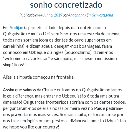
sonho concretizado
-
Publicado em
4 Junho, 2019
por
Andorinha
/
Em
Sem categoria
-
Em
Andijan
(a primeira cidade depois da fronteira com o
Quirguistão) é muito fácil sentirmo-nos uma estrela de cinema,
todos nos sorriem (com os dentes de ouro superiores em
carreirinha)
e dizem adeus, desejam-nos boa viagem, falam
connosco em Uzbeque ou inglês (poucochinho), dizem-nos
“welcome to Uzbekistan” e são muito, mas mesmo muitíssimo
simpáticos!!
Aliás, a simpatia começou na fronteira.
Assim que saímos da China e entramos no Quirguistão notamos
logo a diferença, mas entrar no Uzbequistão é toda uma outra
dimensão! Os guardas fronteiriços sorriam com os dentes todos,
perguntaram-nos se era a nossa primeira vez no País e pediram-
nos pra voltarmos mais vezes. Sorriam muito, esforçaram-se por
nos falar em inglês ou por gestos e diziam welcome to Uzbekistan,
we hope you like our country!