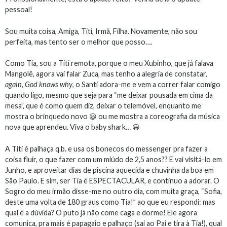
pessoal!
Sou muita coisa, Amiga, Titi, Irmã, Filha. Novamente, não sou
perfeita, mas tento ser o melhor que posso….
Como Tia, sou a Titi remota, porque o meu Xubinho, que já falava
Mangolê, agora vai falar Zuca, mas tenho a alegria de constatar,
again, God knows why
, o Santi adora-me e vem a correr falar comigo
quando ligo, mesmo que seja para “me deixar pousada em cima da
mesa”, que é como quem diz, deixar o telemóvel, enquanto me
mostra o brinquedo novo 😀 ou me mostra a coreografia da música
nova que aprendeu. Viva o baby shark… 😀
A Titi é palhaça q.b. e usa os bonecos do messenger pra fazer a
coisa fluir, o que fazer com um miúdo de 2,5 anos?? E vai visitá-lo em
Junho, e aproveitar dias de piscina aquecida e chuvinha da boa em
São Paulo. E sim, ser Tia é ESPECTACULAR, e continuo a adorar. O
Sogro do meu irmão disse-me no outro dia, com muita graça, “Sofia,
deste uma volta de 180 graus como Tia!” ao que eu respondi: mas
qual é a dúvida? O puto já não come caga e dorme! Ele agora
comunica, pra mais é papagaio e palhaço (sai ao Pai e tira à Tia!), qual