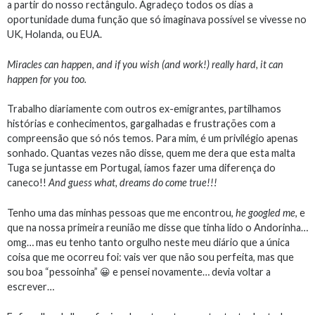
a partir do nosso rectângulo. Agradeço todos os dias a
oportunidade duma função que só imaginava possível se vivesse no
UK, Holanda, ou EUA.
Miracles can happen, and if you wish (and work!) really hard, it can
happen for you too.
Trabalho diariamente com outros ex-emigrantes, partilhamos
histórias e conhecimentos, gargalhadas e frustrações com a
compreensão que só nós temos. Para mim, é um privilégio apenas
sonhado. Quantas vezes não disse, quem me dera que esta malta
Tuga se juntasse em Portugal, íamos fazer uma diferença do
caneco!!
And guess what, dreams do come true!!!
Tenho uma das minhas pessoas que me encontrou,
he googled me
, e
que na nossa primeira reunião me disse que tinha lido o Andorinha…
omg… mas eu tenho tanto orgulho neste meu diário que a única
coisa que me ocorreu foi: vais ver que não sou perfeita, mas que
sou boa “pessoinha” 😀 e pensei novamente… devia voltar a
escrever…