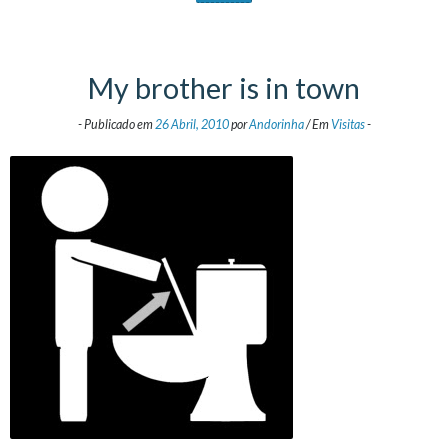
My brother is in town
-
Publicado em
26 Abril, 2010
por
Andorinha
/
Em
Visitas
-