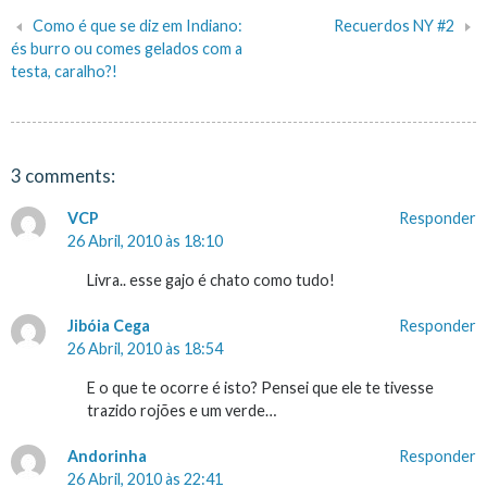
Como é que se diz em Indiano:
Recuerdos NY #2
Navegação
és burro ou comes gelados com a
testa, caralho?!
de
artigos
3 comments:
VCP
Responder
26 Abril, 2010 às 18:10
Livra.. esse gajo é chato como tudo!
Jibóia Cega
Responder
26 Abril, 2010 às 18:54
E o que te ocorre é isto? Pensei que ele te tivesse
trazido rojões e um verde…
Andorinha
Responder
26 Abril, 2010 às 22:41