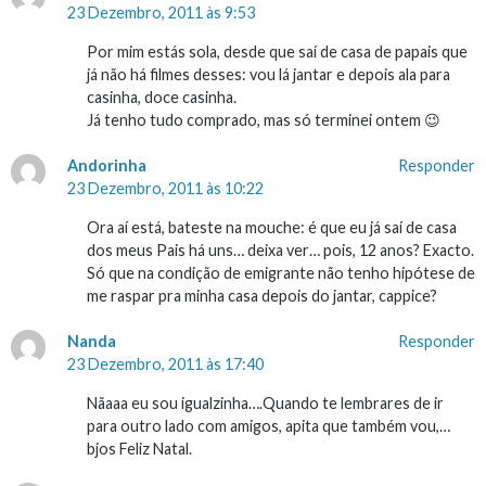
23 Dezembro, 2011 às 9:53
Por mim estás sola, desde que saí de casa de papais que
já não há filmes desses: vou lá jantar e depois ala para
casinha, doce casinha.
Já tenho tudo comprado, mas só terminei ontem 😉
Andorinha
Responder
23 Dezembro, 2011 às 10:22
Ora aí está, bateste na mouche: é que eu já saí de casa
dos meus Pais há uns… deixa ver… pois, 12 anos? Exacto.
Só que na condição de emigrante não tenho hipótese de
me raspar pra minha casa depois do jantar, cappice?
Nanda
Responder
23 Dezembro, 2011 às 17:40
Nãaaa eu sou igualzinha….Quando te lembrares de ir
para outro lado com amigos, apita que também vou,…
bjos Feliz Natal.