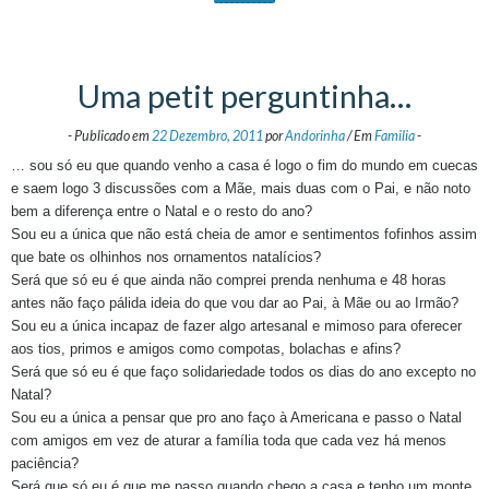
Uma petit perguntinha…
-
Publicado em
22 Dezembro, 2011
por
Andorinha
/
Em
Familia
-
… sou só eu que quando venho a casa é logo o fim do mundo em cuecas
e saem logo 3 discussões com a Mãe, mais duas com o Pai, e não noto
bem a diferença entre o Natal e o resto do ano?
Sou eu a única que não está cheia de amor e sentimentos fofinhos assim
que bate os olhinhos nos ornamentos natalícios?
Será que só eu é que ainda não comprei prenda nenhuma e 48 horas
antes não faço pálida ideia do que vou dar ao Pai, à Mãe ou ao Irmão?
Sou eu a única incapaz de fazer algo artesanal e mimoso para oferecer
aos tios, primos e amigos como compotas, bolachas e afins?
Será que só eu é que faço solidariedade todos os dias do ano excepto no
Natal?
Sou eu a única a pensar que pro ano faço à Americana e passo o Natal
com amigos em vez de aturar a família toda que cada vez há menos
paciência?
Será que só eu é que me passo quando chego a casa e tenho um monte