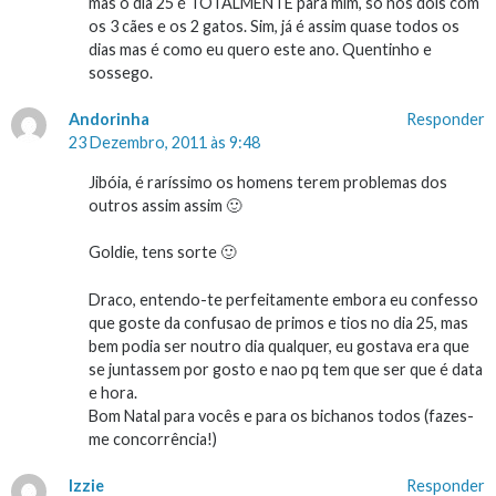
mas o dia 25 é TOTALMENTE para mim, só nós dois com
os 3 cães e os 2 gatos. Sim, já é assim quase todos os
dias mas é como eu quero este ano. Quentinho e
sossego.
Andorinha
Responder
23 Dezembro, 2011 às 9:48
Jibóia, é raríssimo os homens terem problemas dos
outros assim assim 🙂
Goldie, tens sorte 🙂
Draco, entendo-te perfeitamente embora eu confesso
que goste da confusao de primos e tios no dia 25, mas
bem podia ser noutro dia qualquer, eu gostava era que
se juntassem por gosto e nao pq tem que ser que é data
e hora.
Bom Natal para vocês e para os bichanos todos (fazes-
me concorrência!)
Izzie
Responder