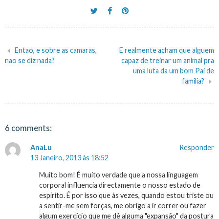
Entao, e sobre as camaras,
E realmente acham que alguem
Navegação
nao se diz nada?
capaz de treinar um animal pra
uma luta da um bom Pai de
de
familia?
artigos
6 comments:
AnaLu
Responder
13 Janeiro, 2013 às 18:52
Muito bom! É muito verdade que a nossa linguagem
corporal influencia directamente o nosso estado de
espírito. É por isso que às vezes, quando estou triste ou
a sentir-me sem forças, me obrigo a ir correr ou fazer
algum exercício que me dê alguma "expansão" da postura