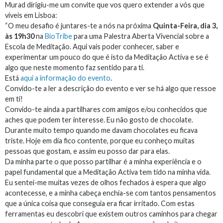
Murad dirigiu-me um convite que vos quero extender a vós que
viveis em Lisboa:
“O meu desafio é juntares-te a nós na próxima
Quinta-Feira, dia 3,
às 19h30
na
BioTribe
para uma Palestra Aberta Vivencial sobre a
Escola de Meditação. Aqui vais poder conhecer, saber e
experimentar um pouco do que é isto da Meditação Activa e se é
algo que neste momento faz sentido para ti.
Está
aqui a informação do evento
.
Convido-te a ler a descrição do evento e ver se há algo que ressoe
em ti!
Convido-te ainda a partilhares com amigos e/ou conhecidos que
aches que podem ter interesse. Eu não gosto de chocolate.
Durante muito tempo quando me davam chocolates eu ficava
triste. Hoje em dia fico contente, porque eu conheço muitas
pessoas que gostam, e assim eu posso dar para elas.
Da minha parte o que posso partilhar é a minha experiência e o
papel fundamental que a Meditação Activa tem tido na minha vida.
Eu sentei-me muitas vezes de olhos fechados à espera que algo
acontecesse, e a minha cabeça enchia-se com tantos pensamentos
que a única coisa que conseguia era ficar irritado. Com estas
ferramentas eu descobri que existem outros caminhos para chegar