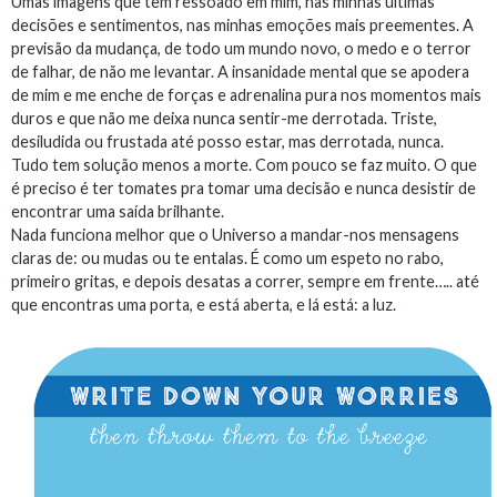
Umas imagens que têm ressoado em mim, nas minhas últimas
decisões e sentimentos, nas minhas emoções mais preementes. A
previsão da mudança, de todo um mundo novo, o medo e o terror
de falhar, de não me levantar. A insanidade mental que se apodera
de mim e me enche de forças e adrenalina pura nos momentos mais
duros e que não me deixa nunca sentir-me derrotada. Triste,
desiludida ou frustada até posso estar, mas derrotada, nunca.
Tudo tem solução menos a morte. Com pouco se faz muito. O que
é preciso é ter tomates pra tomar uma decisão e nunca desistir de
encontrar uma saída brilhante.
Nada funciona melhor que o Universo a mandar-nos mensagens
claras de: ou mudas ou te entalas. É como um espeto no rabo,
primeiro gritas, e depois desatas a correr, sempre em frente….. até
que encontras uma porta, e está aberta, e lá está: a luz.