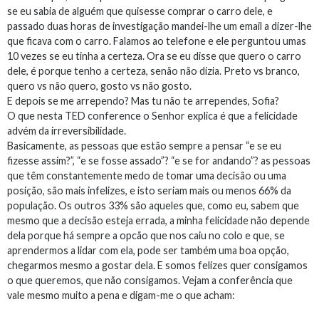
se eu sabia de alguém que quisesse comprar o carro dele, e
passado duas horas de investigação mandei-lhe um email a dizer-lhe
que ficava com o carro. Falamos ao telefone e ele perguntou umas
10 vezes se eu tinha a certeza. Ora se eu disse que quero o carro
dele, é porque tenho a certeza, senão não dizia. Preto vs branco,
quero vs não quero, gosto vs não gosto.
E depois se me arrependo? Mas tu não te arrependes, Sofia?
O que nesta TED conference o Senhor explica é que a felicidade
advém da irreversibilidade.
Basicamente, as pessoas que estão sempre a pensar “e se eu
fizesse assim?”, “e se fosse assado”? “e se for andando”? as pessoas
que têm constantemente medo de tomar uma decisão ou uma
posição, são mais infelizes, e isto seriam mais ou menos 66% da
população. Os outros 33% são aqueles que, como eu, sabem que
mesmo que a decisão esteja errada, a minha felicidade não depende
dela porque há sempre a opcão que nos caiu no colo e que, se
aprendermos a lidar com ela, pode ser também uma boa opção,
chegarmos mesmo a gostar dela. E somos felizes quer consigamos
o que queremos, que não consigamos. Vejam a conferência que
vale mesmo muito a pena e digam-me o que acham: