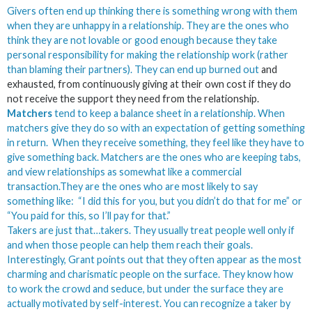
Givers often end up thinking there is something wrong with them
when they are unhappy in a relationship. They are the ones who
think they are not lovable or good enough because they take
personal responsibility for making the relationship work (rather
than blaming their partners). They can end up
burned out
and
exhausted, from continuously giving at their own cost if they do
not receive the support they need from the relationship.
Matchers
tend to keep a balance sheet in a relationship. When
matchers give they do so with an expectation of getting something
in return. When they receive something, they feel like they have to
give something back. Matchers are the ones who are keeping tabs,
and view relationships as somewhat like a commercial
transaction.They are the ones who are most likely to say
something like: “I did this for you, but you didn’t do that for me” or
“You paid for this, so I’ll pay for that.”
Takers are just that…takers. They usually treat people well only if
and when those people can help them reach their goals.
Interestingly, Grant points out that they often appear as the most
charming and charismatic people on the surface. They know how
to work the crowd and seduce, but under the surface they are
actually motivated by self-interest. You can recognize a taker by