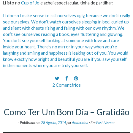
Li isto no
Cup of Jo
e achei espectacular, tinha de partilhar:
It doesn’t make sense to call ourselves ugly, because we don’t really
see ourselves. We don’t watch ourselves sleeping in bed, curled up
and silent with chests rising and falling with our own rhythm. We
don’t see ourselves reading a book, eyes fluttering and glowing.
You don’t see yourself looking at someone with love and care
inside your heart. There’s no mirror in your way when you’re
laughing and smiling and happiness is leaking out of you. You would
know exactly how bright and beautiful you are if you saw yourself
in the moments where you are truly yourself.
2 Comentários
Como Ter Um Bom Dia – Gratidão
-
Publicado em
28 Agosto, 2014
por
Andorinha
/
Em
Positivismo
-