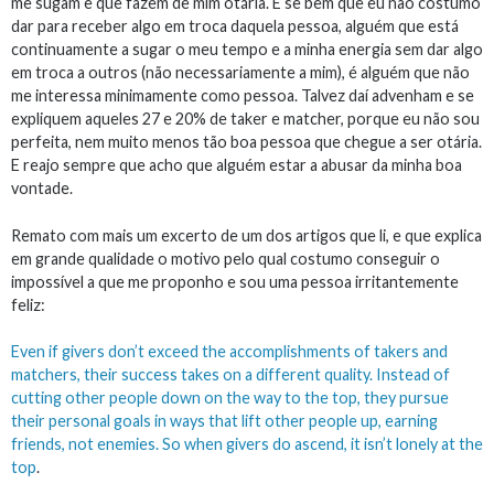
me sugam e que fazem de mim otária. E se bem que eu não costumo
dar para receber algo em troca daquela pessoa, alguém que está
continuamente a sugar o meu tempo e a minha energia sem dar algo
em troca a outros (não necessariamente a mim), é alguém que não
me interessa minimamente como pessoa. Talvez daí advenham e se
expliquem aqueles 27 e 20% de taker e matcher, porque eu não sou
perfeita, nem muito menos tão boa pessoa que chegue a ser otária.
E reajo sempre que acho que alguém estar a abusar da minha boa
vontade.
Remato com mais um excerto de um dos artigos que li, e que explica
em grande qualidade o motivo pelo qual costumo conseguir o
impossível a que me proponho e sou uma pessoa irritantemente
feliz:
Even if givers don’t exceed the accomplishments of takers and
matchers, their success takes on a different quality. Instead of
cutting other people down on the way to the top, they pursue
their personal goals in ways that lift other people up, earning
friends, not enemies. So when givers do ascend, it isn’t lonely at the
top
.