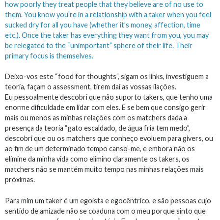
how poorly they treat people that they believe are of no use to
them. You know you’re in a relationship with a taker when you feel
sucked dry for all you have (whether it’s money, affection, time
etc.). Once the taker has everything they want from you, you may
be relegated to the “unimportant” sphere of their life. Their
primary focus is themselves.
Deixo-vos este “food for thoughts”, sigam os links, investiguem a
teoria, façam o assessment, tirem daí as vossas ilações.
Eu pessoalmente descobri que não suporto takers, que tenho uma
enorme dificuldade em lidar com eles. E se bem que consigo gerir
mais ou menos as minhas relações com os matchers dada a
presença da teoria “gato escaldado, de água fria tem medo”,
descobri que ou os matchers que conheço evoluem para givers, ou
ao fim de um determinado tempo canso-me, e embora não os
elimine da minha vida como elimino claramente os takers, os
matchers não se mantém muito tempo nas minhas relações mais
próximas.
Para mim um taker é um egoísta e egocêntrico, e são pessoas cujo
sentido de amizade não se coaduna com o meu porque sinto que