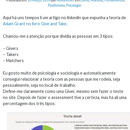
-
Publicado em
10 Março, 2014
por
Andorinha
/
Em
Livros
,
Mantras
,
Pensamentos
,
Positivismo
,
Psicologia
-
Aqui há uns tempos li um artigo no linkedin que expunha a teoria de
Adam Grant no livro Give and Take
.
Chamou-me a atenção porque dividia as pessoas em 3 tipos:
– Givers
– Takers
– Matchers
Eu gosto muito de psicologia e sociologia e automaticamente
consegui relacionar a teoria com as pessoas que me rodeia, seja
pessoalmente, seja no local de trabalho.
Define-me claramente como uma Giver, mesmo sem fazer o teste
no site. Depois de fazer o assessment tive a certeza, mas há ali uma
percentagem dos três tipos: