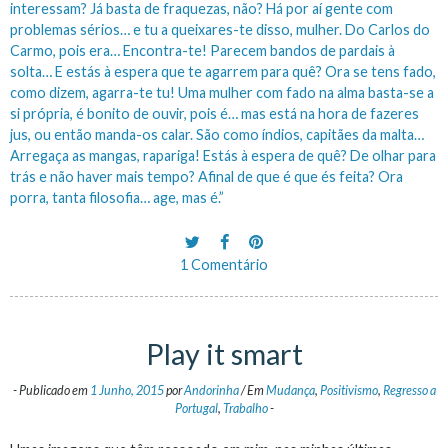
interessam? Já basta de fraquezas, não? Há por aí gente com
problemas sérios… e tu a queixares-te disso, mulher. Do Carlos do
Carmo, pois era… Encontra-te! Parecem bandos de pardais à
solta… E estás à espera que te agarrem para quê? Ora se tens fado,
como dizem, agarra-te tu! Uma mulher com fado na alma basta-se a
si própria, é bonito de ouvir, pois é… mas está na hora de fazeres
jus, ou então manda-os calar. São como índios, capitães da malta…
Arregaça as mangas, rapariga! Estás à espera de quê? De olhar para
trás e não haver mais tempo? Afinal de que é que és feita? Ora
porra, tanta filosofia… age, mas é.”
1 Comentário
Play it smart
-
Publicado em
1 Junho, 2015
por
Andorinha
/
Em
Mudança
,
Positivismo
,
Regresso a
Portugal
,
Trabalho
-