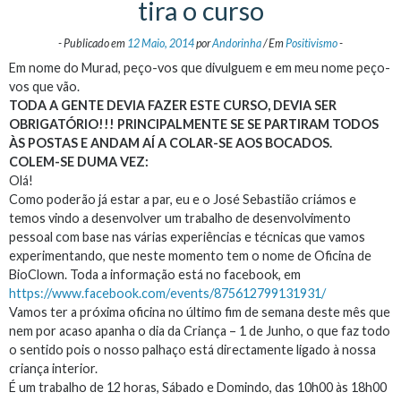
tira o curso
-
Publicado em
12 Maio, 2014
por
Andorinha
/
Em
Positivismo
-
Em nome do Murad, peço-vos que divulguem e em meu nome peço-
vos que vão.
TODA A GENTE DEVIA FAZER ESTE CURSO, DEVIA SER
OBRIGATÓRIO!!! PRINCIPALMENTE SE SE PARTIRAM TODOS
ÀS POSTAS E ANDAM AÍ A COLAR-SE AOS BOCADOS.
COLEM-SE DUMA VEZ:
Olá!
Como poderão já estar a par, eu e o José Sebastião criámos e
temos vindo a desenvolver um trabalho de desenvolvimento
pessoal com base nas várias experiências e técnicas que vamos
experimentando, que neste momento tem o nome de Oficina de
BioClown. Toda a informação está no facebook, em
https://www.facebook.com/
events/875612799131931/
Vamos ter a próxima oficina no último fim de semana deste mês que
nem por acaso apanha o dia da Criança – 1 de Junho, o que faz todo
o sentido pois o nosso palhaço está directamente ligado à nossa
criança interior.
É um trabalho de 12 horas, Sábado e Domindo, das 10h00 às 18h00