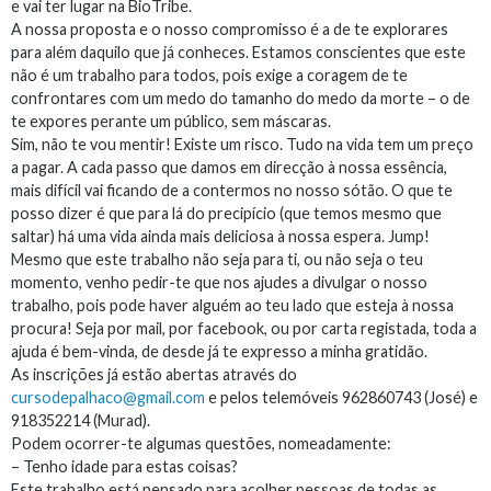
e vai ter lugar na BioTribe.
A nossa proposta e o nosso compromisso é a de te explorares
para além daquilo que já conheces. Estamos conscientes que este
não é um trabalho para todos, pois exige a coragem de te
confrontares com um medo do tamanho do medo da morte – o de
te expores perante um público, sem máscaras.
Sim, não te vou mentir! Existe um risco. Tudo na vida tem um preço
a pagar. A cada passo que damos em direcção à nossa essência,
mais difícil vai ficando de a contermos no nosso sótão. O que te
posso dizer é que para lá do precipício (que temos mesmo que
saltar) há uma vida ainda mais deliciosa à nossa espera. Jump!
Mesmo que este trabalho não seja para ti, ou não seja o teu
momento, venho pedir-te que nos ajudes a divulgar o nosso
trabalho, pois pode haver alguém ao teu lado que esteja à nossa
procura! Seja por mail, por facebook, ou por carta registada, toda a
ajuda é bem-vinda, de desde já te expresso a minha gratidão.
As inscrições já estão abertas através do
cursodepalhaco@gmail.com
e pelos telemóveis 962860743 (José) e
918352214 (Murad).
Podem ocorrer-te algumas questões, nomeadamente:
– Tenho idade para estas coisas?
Este trabalho está pensado para acolher pessoas de todas as