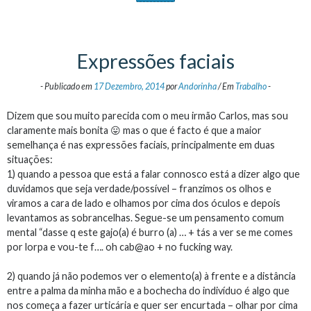
Expressões faciais
-
Publicado em
17 Dezembro, 2014
por
Andorinha
/
Em
Trabalho
-
Dizem que sou muito parecida com o meu irmão Carlos , mas sou
claramente mais bonita 😛 mas o que é facto é que a maior
semelhança é nas expressões faciais, principalmente em duas
situações:
1) quando a pessoa que está a falar connosco está a dizer algo que
duvidamos que seja verdade/possível – franzimos os olhos e
viramos a cara de lado e olhamos por cima dos óculos e depois
levantamos as sobrancelhas. Segue-se um pensamento comum
mental “dasse q este gajo(a) é burro (a) … + tás a ver se me comes
por lorpa e vou-te f…. oh cab@ao + no fucking way.
2) quando já não podemos ver o elemento(a) à frente e a distância
entre a palma da minha mão e a bochecha do indivíduo é algo que
nos começa a fazer urticária e quer ser encurtada – olhar por cima