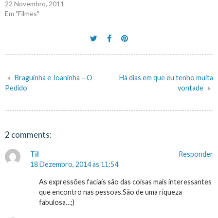
22 Novembro, 2011
Em "Filmes"
Braguinha e Joaninha – O
Há dias em que eu tenho muita
Navegação
Pedido
vontade
de
artigos
2 comments:
Til
Responder
18 Dezembro, 2014 às 11:54
As expressões faciais são das coisas mais interessantes
que encontro nas pessoas.São de uma riqueza
fabulosa…;)