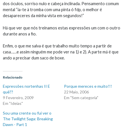
dos óculos, sorriso nulo e cabeça inclinada. Pensamento comum
mental “ia-te à tromba com uma pinta ó fdp, o melhor é
desapareceres da minha vista em segundos!”
Há que ver que nós treinamos estas expressões um com o outro
durante anos a fio.
Enfim, o que me salva é que trabalho muito tempo a partir de
casa……e assim ninguém me pode ver na 1) e 2). A parte má é que
ando a precisar dum saco de boxe.
Relacionado
Expressões nortenhas II E
Porque mereces e muito!!!
quê??
22 Maio, 2006
9 Fevereiro, 2009
Em "Sem categoria"
Em "Ideias"
Sou uma crente ou fui ver o
The Twilight Saga: Breaking
Dawn - Part 1