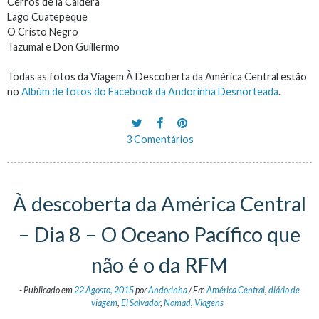
Cerros de la Caldera
Lago Cuatepeque
O Cristo Negro
Tazumal e Don Guillermo
Todas as fotos da Viagem À Descoberta da América Central estão
no
Albúm de fotos do Facebook da Andorinha Desnorteada
.
3 Comentários
À descoberta da América Central
– Dia 8 – O Oceano Pacífico que
não é o da RFM
-
Publicado em
22 Agosto, 2015
por
Andorinha
/
Em
América Central
,
diário de
viagem
,
El Salvador
,
Nomad
,
Viagens
-