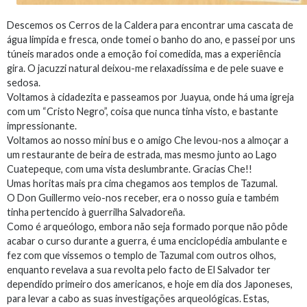
Descemos os Cerros de la Caldera para encontrar uma cascata de
água limpida e fresca, onde tomei o banho do ano, e passei por uns
túneis marados onde a emoção foi comedida, mas a experiência
gira. O jacuzzi natural deixou-me relaxadíssima e de pele suave e
sedosa.
Voltamos à cidadezita e passeamos por Juayua, onde há uma igreja
com um “Cristo Negro”, coisa que nunca tinha visto, e bastante
impressionante.
Voltamos ao nosso mini bus e o amigo Che levou-nos a almoçar a
um restaurante de beira de estrada, mas mesmo junto ao Lago
Cuatepeque, com uma vista deslumbrante. Gracias Che!!
Umas horitas mais pra cima chegamos aos templos de Tazumal.
O Don Guillermo veio-nos receber, era o nosso guia e também
tinha pertencido à guerrilha Salvadoreña.
Como é arqueólogo, embora não seja formado porque não pôde
acabar o curso durante a guerra, é uma enciclopédia ambulante e
fez com que vissemos o templo de Tazumal com outros olhos,
enquanto revelava a sua revolta pelo facto de El Salvador ter
dependido primeiro dos americanos, e hoje em dia dos Japoneses,
para levar a cabo as suas investigações arqueológicas. Estas,