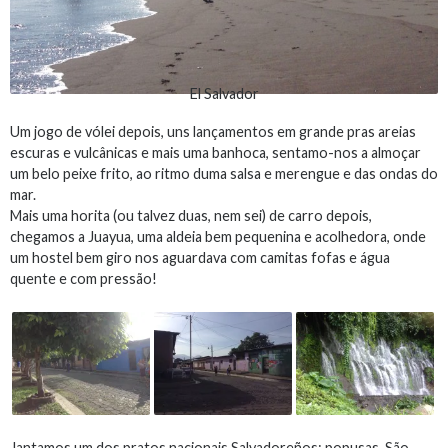
El Salvador
Um jogo de vólei depois, uns lançamentos em grande pras areias
escuras e vulcânicas e mais uma banhoca, sentamo-nos a almoçar
um belo peixe frito, ao ritmo duma salsa e merengue e das ondas do
mar.
Mais uma horita (ou talvez duas, nem sei) de carro depois,
chegamos a Juayua, uma aldeia bem pequenina e acolhedora, onde
um hostel bem giro nos aguardava com camitas fofas e água
quente e com pressão!
Jantamos um dos pratos nacionais Salvadoreños: popusas. São