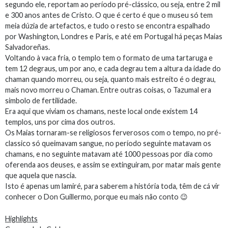
segundo ele, reportam ao período pré-clássico, ou seja, entre 2 mil
e 300 anos antes de Cristo. O que é certo é que o museu só tem
meia dúzia de artefactos, e tudo o resto se encontra espalhado
por Washington, Londres e Paris, e até em Portugal há peças Maias
Salvadoreñas.
Voltando à vaca fria, o templo tem o formato de uma tartaruga e
tem 12 degraus, um por ano, e cada degrau tem a altura da idade do
chaman quando morreu, ou seja, quanto mais estreito é o degrau,
mais novo morreu o Chaman. Entre outras coisas, o Tazumal era
simbolo de fertilidade.
Era aqui que viviam os chamans, neste local onde existem 14
templos, uns por cima dos outros.
Os Maias tornaram-se religiosos ferverosos com o tempo, no pré-
classico só queimavam sangue, no período seguinte matavam os
chamans, e no seguinte matavam até 1000 pessoas por dia como
oferenda aos deuses, e assim se extinguiram, por matar mais gente
que aquela que nascia.
Isto é apenas um lamiré, para saberem a história toda, têm de cá vir
conhecer o Don Guillermo, porque eu mais não conto 😉
Highlights