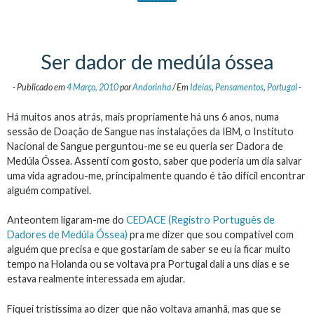
Ser dador de medúla óssea
-
Publicado em
4 Março, 2010
por
Andorinha
/
Em
Ideias
,
Pensamentos
,
Portugal
-
Há muitos anos atrás, mais propriamente há uns 6 anos, numa
sessão de Doação de Sangue nas instalações da IBM, o Instituto
Nacional de Sangue perguntou-me se eu queria ser Dadora de
Medúla Óssea. Assenti com gosto, saber que poderia um dia salvar
uma vida agradou-me, principalmente quando é tão difícil encontrar
alguém compatível.
Anteontem ligaram-me do
CEDACE (Registro Português de
Dadores de Medúla Óssea)
pra me dizer que sou compatível com
alguém que precisa e que gostariam de saber se eu ia ficar muito
tempo na Holanda ou se voltava pra Portugal dali a uns dias e se
estava realmente interessada em ajudar.
Fiquei tristíssima ao dizer que não voltava amanhã, mas que se