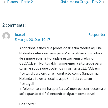
Planos – Parte 2
Sinto-me na Graça – Day 2
Navegação
de
artigos
2 comments:
luasol
Responder
5 Março, 2010 às 10:17
Andorinha, sabes que podes doar a tua medúla aqui na
Holanda e eles reenviam para Portugal? eu sou dadora
de sangue aqui na Holanda e estou registrada no
CEDACE em Portugal. Informei-me na altura que para
cá vim e soube que podemos informar a CEDACE em
Portugal para entrar em contacto com o Sanquin na
Holanda e fazes a recolha aqui. Em 1 dia está em
Portugal!
Infelizmente a minha querida avó morreu com leucemia e
sei o quanto é dificil encontrar alguém compativel.
Boa sorte!