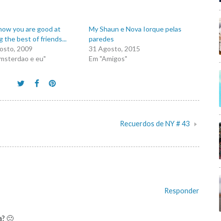
now you are good at
My Shaun e Nova Iorque pelas
 the best of friends...
paredes
osto, 2009
31 Agosto, 2015
msterdao e eu"
Em "Amigos"
Recuerdos de NY # 43
Responder
a? 🙂