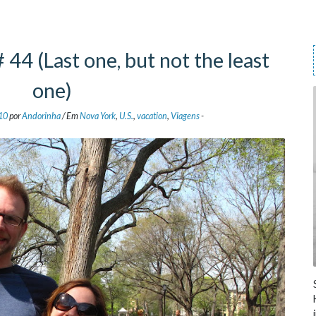
44 (Last one, but not the least
one)
10
por
Andorinha
/
Em
Nova York
,
U.S.
,
vacation
,
Viagens
-