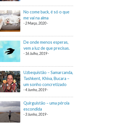
No come back, é só o que
me vai na alma
2 Março, 2020
De onde menos esperas,
vem a luz de que precisas.
16 Julho, 2019
Uzbequistão – Samarcanda,
Tashkent, Khiva, Bucara –
um sonho concretizado
4 Junho, 2019
Quirguistão – uma pérola
escondida
3 Junho, 2019