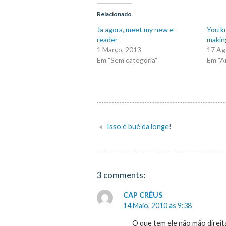
Relacionado
Ja agora, meet my new e-
You k
reader
making
1 Março, 2013
17 Ag
Em "Sem categoria"
Em "A
Isso é bué da longe!
Navegação
de
artigos
3 comments:
CAP CRÉUS
14 Maio, 2010 às 9:38
O que tem ele não mão direit