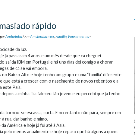
masiado rápido
por
Andorinha
/
Em
Amsterdao e eu
,
Familia
,
Pensamentos
-
ocidade da luz.
e já passaram 4 anos e um mês desde que cá cheguei.
o saí da IBM em Portugal e há uns dias dei comigo a chorar
egas de cá se vai embora.
no Bairro Alto e hoje tenho um grupo e uma “família” diferente
 que está a crescer com o nascimento de novos rebentos e a
a este País.
 depois a minha Tia faleceu tão jovem e eu percebi que já tenho
vida tornou-se escassa, curta. E no entanto não pára, sempre em
 à rua, dar banho e mimo.
a América e hoje já fui até à Ásia.
ia pelo menos anualmente e hoje reparo que há alguns a quem