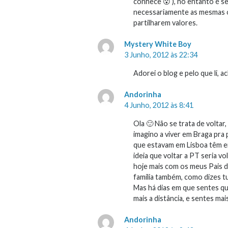
conhece 😮 ), no entanto é 
necessariamente as mesmas o
partilharem valores.
Mystery White Boy
3 Junho, 2012 às 22:34
Adorei o blog e pelo que li,
Andorinha
4 Junho, 2012 às 8:41
Ola 🙂 Não se trata de volta
imagino a viver em Braga pra
que estavam em Lisboa têm emig
ideia que voltar a PT seria v
hoje mais com os meus Pais 
família também, como dizes tu:
Mas há dias em que sentes que
mais a distância, e sentes mai
Andorinha