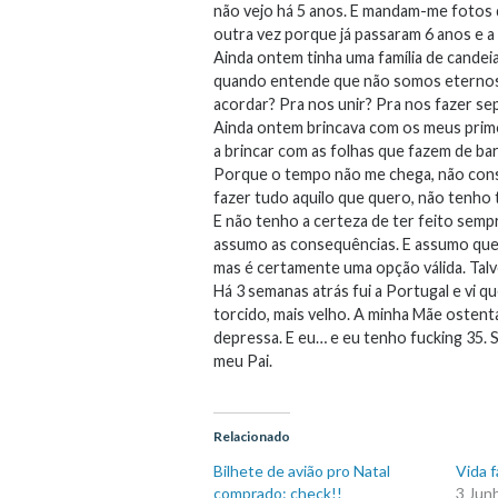
não vejo há 5 anos. E mandam-me fotos 
outra vez porque já passaram 6 anos e 
Ainda ontem tinha uma família de candei
quando entende que não somos eternos, 
acordar? Pra nos unir? Pra nos fazer sep
Ainda ontem brincava com os meus primos
a brincar com as folhas que fazem de bar
Porque o tempo não me chega, não cons
fazer tudo aquilo que quero, não tenho
E não tenho a certeza de ter feito sempr
assumo as consequências. E assumo que e
mas é certamente uma opção válida. Talv
Há 3 semanas atrás fui a Portugal e vi 
torcido, mais velho. A minha Mãe ostent
depressa. E eu… e eu tenho fucking 35. 
meu Pai.
Relacionado
Bilhete de avião pro Natal
Vida f
comprado: check!!
3 Jun