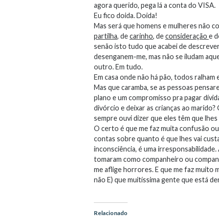
agora querido, pega lá a conta do VISA.
Eu fico doida. Doida!
Mas será que homens e mulheres não c
partilha
, de
carinho
, de
consideração
e 
senão isto tudo que acabei de descreve
desenganem-me, mas não se iludam aque
outro. Em tudo.
Em casa onde não há pão, todos ralham e
Mas que caramba, se as pessoas pensare
plano e um compromisso pra pagar dívidas,
divórcio e deixar as crianças ao marido? 
sempre ouvi dizer que eles têm que lhes
O certo é que me faz muita confusão ou
contas sobre quanto é que lhes vai cust
inconsciência, é uma irresponsabilidade
tomaram como companheiro ou companhei
me aflige horrores. E que me faz muito m
não E) que muitíssima gente que está d
Relacionado