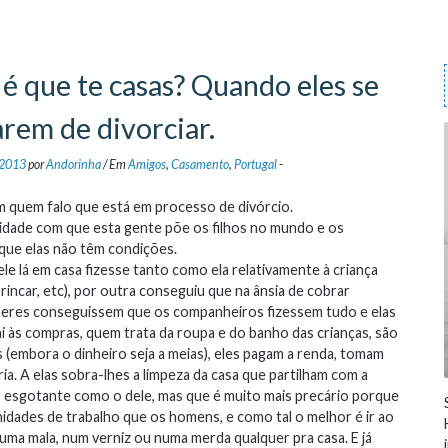
é que te casas? Quando eles se
rem de divorciar.
 2013
por
Andorinha
/
Em
Amigos
,
Casamento
,
Portugal
-
 quem falo que está em processo de divórcio.
lidade com que esta gente põe os filhos no mundo e os
que elas não têm condições.
le lá em casa fizesse tanto como ela relativamente à criança
brincar, etc), por outra conseguiu que na ânsia de cobrar
heres conseguissem que os companheiros fizessem tudo e elas
 às compras, quem trata da roupa e do banho das crianças, são
 (embora o dinheiro seja a meias), eles pagam a renda, tomam
a. A elas sobra-lhes a limpeza da casa que partilham com a
o esgotante como o dele, mas que é muito mais precário porque
dades de trabalho que os homens, e como tal o melhor é ir ao
ma mala, num verniz ou numa merda qualquer pra casa. E já