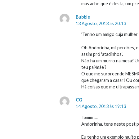
mas acho que é desta, um pre
Bubble
13 Agosto, 2013 às 20:13
'Tenho um amigo cuja mulher ma
Oh Andorinha, mil perdões, e
assim pró 'atadinhos'.
Não há um murro na mesa? Um
teu pai/mãe'?
O que me surpreende MESMO
que chegaram a casar! Ou co
Há coisas que me ultrapassam
CG
14 Agosto, 2013 às 19:13
Txiiiiiii ….
Andorinha, tens neste post pa
Eu tenho um exemplo muito p