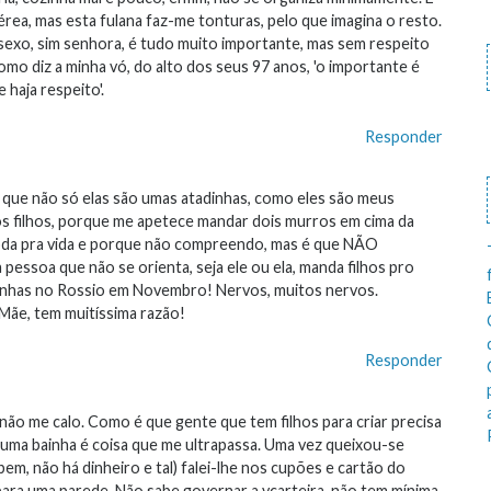
rea, mas esta fulana faz-me tonturas, pelo que imagina o resto.
sexo, sim senhora, é tudo muito importante, mas sem respeito
mo diz a minha vó, do alto dos seus 97 anos, 'o importante é
 haja respeito'.
Responder
É que não só elas são umas atadinhas, como eles são meus
los filhos, porque me apetece mandar dois murros em cima da
oda pra vida e porque não compreendo, mas é que NÃO
ssoa que não se orienta, seja ele ou ela, manda filhos pro
nhas no Rossio em Novembro! Nervos, muitos nervos.
 Mãe, tem muitíssima razão!
Responder
não me calo. Como é que gente que tem filhos para criar precisa
r uma bainha é coisa que me ultrapassa. Uma vez queixou-se
m, não há dinheiro e tal) falei-lhe nos cupões e cartão do
 para uma parede. Não sabe governar a vcarteira, não tem mínima