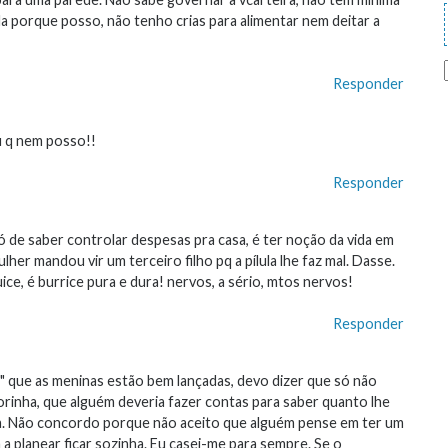
 porque posso, não tenho crias para alimentar nem deitar a
Responder
u q nem posso!!
Responder
de saber controlar despesas pra casa, é ter noção da vida em
her mandou vir um terceiro filho pq a pílula lhe faz mal. Dasse.
ce, é burrice pura e dura! nervos, a sério, mtos nervos!
Responder
r" que as meninas estão bem lançadas, devo dizer que só não
inha, que alguém deveria fazer contas para saber quanto lhe
nha. Não concordo porque não aceito que alguém pense em ter um
 a planear ficar sozinha. Eu casei-me para sempre. Se o