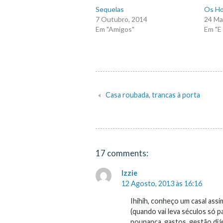
Sequelas
Os Ho
7 Outubro, 2014
24 Ma
Em "Amigos"
Em "E 
Casa roubada, trancas à porta
Navegação
de
artigos
17 comments:
Izzie
12 Agosto, 2013 às 16:16
Ihihih, conheço um casal assi
(quando vai leva séculos só p
poupança, gastos, gestão diár