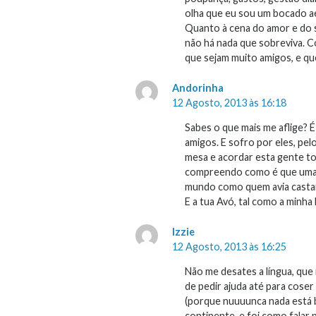
olha que eu sou um bocado aé
Quanto à cena do amor e do 
não há nada que sobreviva. Co
que sejam muito amigos, e que
Andorinha
12 Agosto, 2013 às 16:18
Sabes o que mais me aflige? 
amigos. E sofro por eles, pe
mesa e acordar esta gente t
compreendo como é que uma pe
mundo como quem avia casta
E a tua Avó, tal como a minha
Izzie
12 Agosto, 2013 às 16:25
Não me desates a língua, que 
de pedir ajuda até para cose
(porque nuuuunca nada está be
continente, e foi como falar