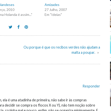
landeses
Amizades
rço, 2010
27 Julho, 2007
na Holanda é assim..."
Em "Ideias"
Ou porque é que os recibos verdes não ajudam a
malta a poupar.
Responder
m, ela é uma atadinha de primeira, não sabe ir às compras
ara decidir se compra os flocos X ou Y), não tem noção sobre
ia, cozinha mal e pouco, enfim, não se organiza minimamente. E