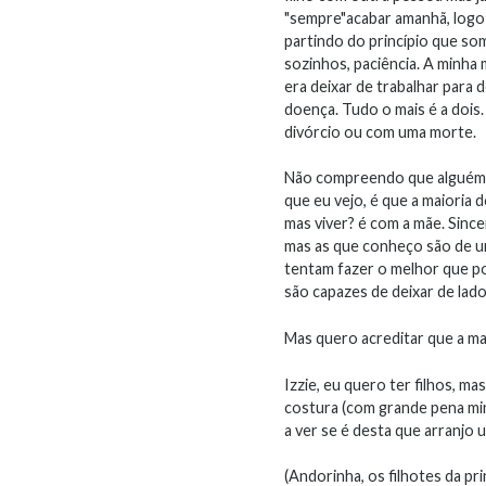
"sempre"acabar amanhã, logo s
partindo do princípio que so
sozinhos, paciência. A minha 
era deixar de trabalhar para
doença. Tudo o mais é a doi
divórcio ou com uma morte.
Não compreendo que alguém, h
que eu vejo, é que a maioria 
mas viver? é com a mãe. Sinc
mas as que conheço são de um
tentam fazer o melhor que p
são capazes de deixar de lado 
Mas quero acreditar que a ma
Izzie, eu quero ter filhos, m
costura (com grande pena min
a ver se é desta que arranjo
(Andorinha, os filhotes da pri