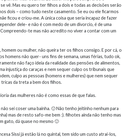
e vê. Mas eu quero ter filhos a dois e todas as decisões serão
mos dois – como tudo neste casamento. Se eu ou ele ficarmos
mãe ficou e criou-me. A única coisa que seria incapaz de fazer
 depender dele- e não é com medo de um divorcio, é de uma
s. Compreendo-te mas não acredito no viver a contar com um
omem ou mulher, não queira ter os filhos consigo. E por cá, o
dos homens não quer- uns fins de semana, umas férias, tudo ok,
eramente não faço ideia da realidade das pensões de alimentos,
a injustiça do caraças e nem sequer culpo os tribunais que
odem, culpo as pessoas (homens e mulheres) que nem sequer
tricas da treta a bem dos filhos.
ioria das mulheres não é como essas de que falas.
as não sei coser uma bainha. 🙂 Não tenho jeitinho nenhum para
ha) mas de resto safo-me bem :). filhotes ainda não tenho mas
 um gato, dá quase no mesmo 🙂
ncesa Sissi já estão lá no quintal, tem sido um custo atrai-los,