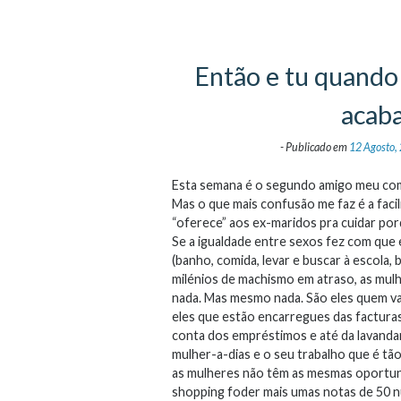
Então e tu quando 
acaba
-
Publicado em
12 Agosto,
Esta semana é o segundo amigo meu com
Mas o que mais confusão me faz é a faci
“oferece” aos ex-maridos pra cuidar por
Se a igualdade entre sexos fez com que e
(banho, comida, levar e buscar à escola, 
milénios de machismo em atraso, as mul
nada. Mas mesmo nada. São eles quem vai
eles que estão encarregues das facturas
conta dos empréstimos e até da lavandari
mulher-a-dias e o seu trabalho que é tã
as mulheres não têm as mesmas oportuni
shopping foder mais umas notas de 50 nu