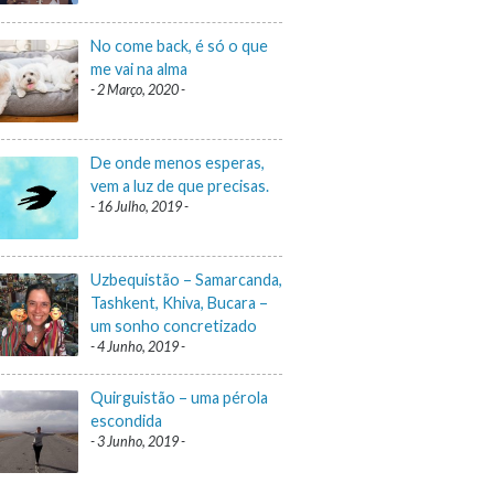
No come back, é só o que
me vai na alma
2 Março, 2020
De onde menos esperas,
vem a luz de que precisas.
16 Julho, 2019
Uzbequistão – Samarcanda,
Tashkent, Khiva, Bucara –
um sonho concretizado
4 Junho, 2019
Quirguistão – uma pérola
escondida
3 Junho, 2019