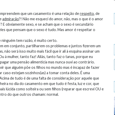
ompreendem que um casamento é uma relação de
respeito
, de
de
admiração
?! Não me esqueci do amor, não, mas o que é o amor
r? E obviamente sexo, e se acham que o sexo é secundário
les que pensam que o sexo é tudo. Mas amor é respeitar o
 ninguém tem razão, é muito certo.
m em conjunto, partilharem os problemas e juntos fizerem um
 não será isso muito mais fácil que ir ali à esquina assinar um
Ou à mulher, tanto faz! Aliás, tanto faz o tanas, porque eu
 pagar uma pensão alimentícia mas nunca ouvi ao contrário.
vir que alguém põe os filhos no mundo mas é incapaz de fazer
ar caso estejam sozinhos(as) a tomar conta deles. É uma
. Acima de tudo é de uma falta de consideração por aquele que
ra no dia do casamento em que tudo é festa, luz e cor, que
ais lúcida como solteira ou sem filhos (reparar que escrevi OU e
entro do que outros chamam: normal.