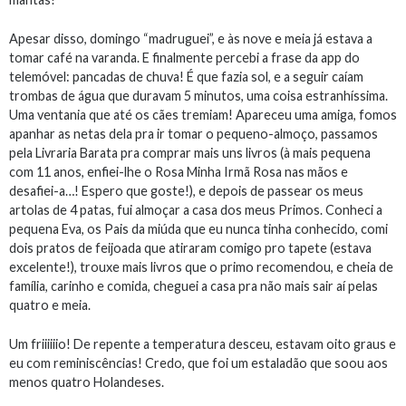
Apesar disso, domingo “madruguei”, e às nove e meia já estava a
tomar café na varanda. E finalmente percebi a frase da app do
telemóvel: pancadas de chuva! É que fazia sol, e a seguir caíam
trombas de água que duravam 5 minutos, uma coisa estranhíssima.
Uma ventania que até os cães tremiam! Apareceu uma amiga, fomos
apanhar as netas dela pra ir tomar o pequeno-almoço, passamos
pela Livraria Barata pra comprar mais uns livros (à mais pequena
com 11 anos, enfiei-lhe o Rosa Minha Irmã Rosa nas mãos e
desafiei-a…! Espero que goste!), e depois de passear os meus
artolas de 4 patas, fui almoçar a casa dos meus Primos. Conheci a
pequena Eva, os Pais da miúda que eu nunca tinha conhecido, comi
dois pratos de feijoada que atiraram comigo pro tapete (estava
excelente!), trouxe mais livros que o primo recomendou, e cheia de
família, carinho e comida, cheguei a casa pra não mais sair aí pelas
quatro e meia.
Um friiiiiio! De repente a temperatura desceu, estavam oito graus e
eu com reminiscências! Credo, que foi um estaladão que soou aos
menos quatro Holandeses.