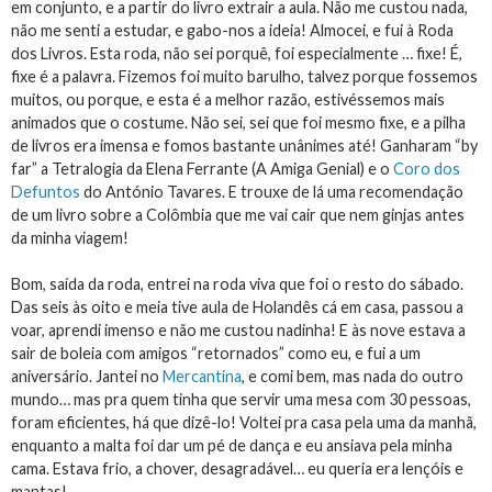
em conjunto, e a partir do livro extrair a aula. Não me custou nada,
não me senti a estudar, e gabo-nos a ideia! Almocei, e fui à Roda
dos Livros. Esta roda, não sei porquê, foi especialmente … fixe! É,
fixe é a palavra. Fizemos foi muito barulho, talvez porque fossemos
muitos, ou porque, e esta é a melhor razão, estivéssemos mais
animados que o costume. Não sei, sei que foi mesmo fixe, e a pilha
de livros era imensa e fomos bastante unânimes até! Ganharam “by
far” a Tetralogia da Elena Ferrante (A Amiga Genial) e o
Coro dos
Defuntos
do António Tavares. E trouxe de lá uma recomendação
de um livro sobre a Colômbia que me vai cair que nem ginjas antes
da minha viagem!
Bom, saída da roda, entrei na roda viva que foi o resto do sábado.
Das seis às oito e meia tive aula de Holandês cá em casa, passou a
voar, aprendi imenso e não me custou nadinha! E às nove estava a
sair de boleia com amigos “retornados” como eu, e fui a um
aniversário. Jantei no
Mercantina
, e comi bem, mas nada do outro
mundo… mas pra quem tinha que servir uma mesa com 30 pessoas,
foram eficientes, há que dizê-lo! Voltei pra casa pela uma da manhã,
enquanto a malta foi dar um pé de dança e eu ansiava pela minha
cama. Estava frio, a chover, desagradável… eu queria era lençóis e
mantas!