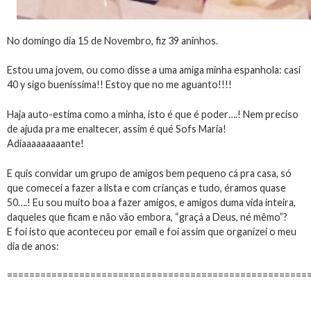
No domingo dia 15 de Novembro, fiz 39 aninhos.
Estou uma jovem, ou como disse a uma amiga minha espanhola: casi
40 y sigo bueníssima!! Estoy que no me aguanto!!!!
Haja auto-estima como a minha, isto é que é poder….! Nem preciso
de ajuda pra me enaltecer, assim é qué Sofs Maria!
Adiaaaaaaaaante!
E quis convidar um grupo de amigos bem pequeno cá pra casa, só
que comecei a fazer a lista e com crianças e tudo, éramos quase
50….! Eu sou muito boa a fazer amigos, e amigos duma vida inteira,
daqueles que ficam e não vão embora, “graçá a Deus, né mêmo”?
E foi isto que aconteceu por email e foi assim que organizei o meu
dia de anos:
======================================================