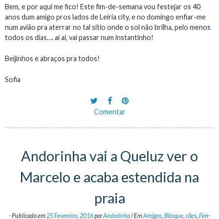
Bem, e por aqui me fico! Este fim-de-semana vou festejar os 40
anos dum amigo pros lados de Leiria city, e no domingo enfiar-me
num avião pra aterrar no tal sítio onde o sol não brilha, pelo menos
todos os dias…. ai ai, vai passar num instantinho!
Beijinhos e abraços pra todos!
Sofia
Comentar
Andorinha vai a Queluz ver o
Marcelo e acaba estendida na
praia
-
Publicado em
25 Fevereiro, 2016
por
Andorinha
/
Em
Amigos
,
Bitoque
,
cães
,
Fim-