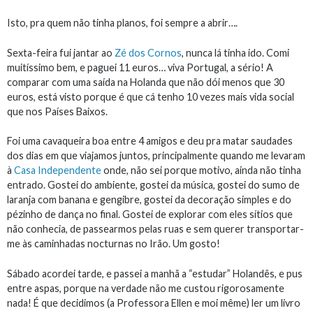
Isto, pra quem não tinha planos, foi sempre a abrir….
Sexta-feira fui jantar ao
Zé dos Cornos
, nunca lá tinha ido. Comi
muitíssimo bem, e paguei 11 euros… viva Portugal, a sério! A
comparar com uma saída na Holanda que não dói menos que 30
euros, está visto porque é que cá tenho 10 vezes mais vida social
que nos Países Baixos.
Foi uma cavaqueira boa entre 4 amigos e deu pra matar saudades
dos dias em que viajamos juntos, principalmente quando me levaram
à
Casa Independente
onde, não sei porque motivo, ainda não tinha
entrado. Gostei do ambiente, gostei da música, gostei do sumo de
laranja com banana e gengibre, gostei da decoração simples e do
pézinho de dança no final. Gostei de explorar com eles sítios que
não conhecia, de passearmos pelas ruas e sem querer transportar-
me às caminhadas nocturnas no Irão. Um gosto!
Sábado acordei tarde, e passei a manhã a “estudar” Holandês, e pus
entre aspas, porque na verdade não me custou rigorosamente
nada! É que decidimos (a Professora Ellen e moi même) ler um livro