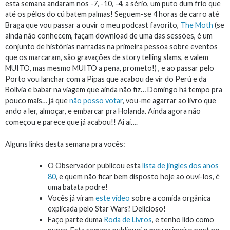
esta semana andaram nos -7, -10, -4, a sério, um puto dum frio que
até os pêlos do cú batem palmas! Seguem-se 4 horas de carro até
Braga que vou passar a ouvir o meu podcast favorito,
The Moth
(se
ainda não conhecem, façam download de uma das sessões, é um
conjunto de histórias narradas na primeira pessoa sobre eventos
que os marcaram, são gravações de story telling slams, e valem
MUITO, mas mesmo MUITO a pena, prometo!) , e ao passar pelo
Porto vou lanchar com a Pipas que acabou de vir do Perú e da
Bolívia e babar na viagem que ainda não fiz… Domingo há tempo pra
pouco mais… já que
não posso votar
, vou-me agarrar ao livro que
ando a ler, almoçar, e embarcar pra Holanda. Ainda agora não
começou e parece que já acabou!! Ai ai….
Alguns links desta semana pra vocês:
O Observador publicou esta
lista de jingles dos anos
80
, e quem não ficar bem disposto hoje ao ouvi-los, é
uma batata podre!
Vocês já viram
este vídeo
sobre a comida orgânica
explicada pelo Star Wars? Delicioso!
Faço parte duma
Roda de Livros
, e tenho lido como