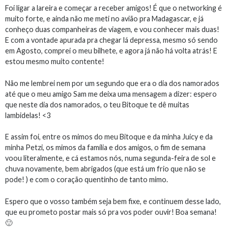
Foi ligar a lareira e começar a receber amigos! É que o networking é
muito forte, e ainda não me meti no avião pra Madagascar, e já
conheço duas companheiras de viagem, e vou conhecer mais duas!
E com a vontade apurada pra chegar lá depressa, mesmo só sendo
em Agosto, comprei o meu bilhete, e agora já não há volta atrás! E
estou mesmo muito contente!
Não me lembrei nem por um segundo que era o dia dos namorados
até que o meu amigo Sam me deixa uma mensagem a dizer: espero
que neste dia dos namorados, o teu Bitoque te dê muitas
lambidelas! <3
E assim foi, entre os mimos do meu Bitoque e da minha Juicy e da
minha Petzi, os mimos da família e dos amigos, o fim de semana
voou literalmente, e cá estamos nós, numa segunda-feira de sol e
chuva novamente, bem abrigados (que está um frio que não se
pode! ) e com o coração quentinho de tanto mimo.
Espero que o vosso também seja bem fixe, e continuem desse lado,
que eu prometo postar mais só pra vos poder ouvir! Boa semana!
🙂