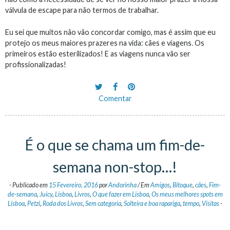
válvula de escape para não termos de trabalhar.
Eu sei que muitos não vão concordar comigo, mas é assim que eu
protejo os meus maiores prazeres na vida: cães e viagens. Os
primeiros estão esterilizados! E as viagens nunca vão ser
profissionalizadas!
Comentar
É o que se chama um fim-de-
semana non-stop…!
-
Publicado em
15 Fevereiro, 2016
por
Andorinha
/
Em
Amigos
,
Bitoque
,
cães
,
Fim-
de-semana
,
Juicy
,
Lisboa
,
Livros
,
O que fazer em Lisboa
,
Os meus melhores spots em
Lisboa
,
Petzi
,
Roda dos Livros
,
Sem categoria
,
Solteira e boa rapariga
,
tempo
,
Visitas
-