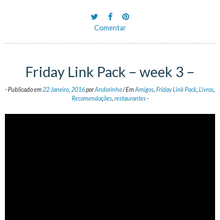
Comentar
Friday Link Pack – week 3 –
-
Publicado em
22 Janeiro, 2016
por
Andorinha
/
Em
Amigos
,
Friday Link Pack
,
Livros
,
Recomendações
,
restaurantes
-