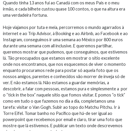
Quando tinha 13 anos fui ao Canadá com os meus Pais e o meu
irmão, e cada bilhete custou quase 100 contos, o que na altura era
uma verdadeira fortuna.
Hoje viajamos por tuta e meia, percorremos o mundo agarrados à
internet e ao Trip Advisor, à Booking e ao Airbnb, ao Facebook e ao
Instagram, conseguimos ir uma semana ao México por 800 euros
durante uma semana com all inclusive. E queremos partilhar,
queremos mostrar que pudemos, que conseguimos, que estivemos
lá. Tão preocupados que estamos em mostrar o sítio excelente
onde nos encontramos, que nos esquecemos de viver o momento
enquanto procuramos rede para postar só aquela foto que os
nossos amigos, parentes e conhecidos vão morrer de inveja só de
ver. E não estamos lá. Não estamos a guardar memórias, a
descobrir, a falar com pessoas, estamos pura e simplesmente a por
o “tick in the box” naquele sítio que fomos visitar. E pomos “o tick”
como em tudo o que fazemos no dia a dia, completamos uma
tarefa: visitar o Van Gogh. Subir ao topo do Matchu Pitchu. Ir à
Torre Eifel. Tomar banho no Pacífico que há-de ser igual ao
powerpoint que recebemos por email e claro, tirar uma foto que
mostre que lá estivemos. E publicar um texto onde descrevemos