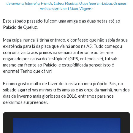
de-semana
,
fotografia
,
Friends
,
Lisboa
,
Mantras
,
O que fazer em Lisboa
,
Os meus
melhores spots em Lisboa
,
Viagens
-
Este sábado passado fui com uma amiga e as duas netas até ao
Palácio de Queluz.
Mea culpa, nunca lá tinha entrado, e confesso que não sabia da sua
existência para lá da placa que via há anos na A5. Tudo começou
com uma visita aos primos na semana anterior, e ao ter-me
enganado por causa do “estúpido” (GPS, entenda-se), fui sair
mesmo em frente ao Palácio, e estupidificada pensei: isto é
enorme! Tenho que cá vir!
E como gosto muito de fazer de turista no meu próprio País, no
sábado agarrei nas minhas três amigas e às onze da manhã, num dos
dias de Inverno mais gloriosos de 2016, entramos para nos
deixarmos surpreender.