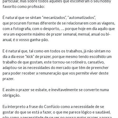
particular, mas sobre todos aqueles que escolheram o seu hobby
favorito como profissão:
É natural que se sintam “mecanizados”, “automatizados”,
que procurem formas diferente de se relacionarem com as viagens,
com a fotografia, com o desporto, …. porque hoje em dia aquilo que
era um expoente máximo de prazer semanal, mensal, anual ou bi-
anual, é o vosso ganha-pão.
E é natural que, tal como em todos os trabalhos, já não sintam no
dia a dia esse “kick” de prazer, porque mesmo tendo escolhido um
trabalho de que gostam, este tornou-se rotineiro, cansativo,
adaptou-se às necessidades do mercado que têm de preencher
para poder receber a remuneração que vos permite viver deste
prazer.
E assim o prazer se esbate, e inevitavelmente se converte numa
obrigação.
Eu interpreto a frase do Confúcio como a necessidade de se
gostar do que se está a fazer, o que me parece lógico e saudável,
não como a necessidade de se ver no nosso maior prazer a nossa