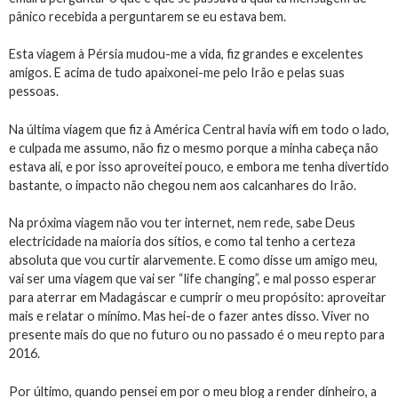
pânico recebida a perguntarem se eu estava bem.
Esta viagem à Pérsia mudou-me a vida, fiz grandes e excelentes
amigos. E acima de tudo apaixonei-me pelo Irão e pelas suas
pessoas.
Na última viagem que fiz à América Central havia wifi em todo o lado,
e culpada me assumo, não fiz o mesmo porque a minha cabeça não
estava ali, e por isso aproveitei pouco, e embora me tenha divertido
bastante, o impacto não chegou nem aos calcanhares do Irão.
Na próxima viagem não vou ter internet, nem rede, sabe Deus
electricidade na maioria dos sítios, e como tal tenho a certeza
absoluta que vou curtir alarvemente. E como disse um amigo meu,
vai ser uma viagem que vai ser “life changing”, e mal posso esperar
para aterrar em Madagáscar e cumprir o meu propósito: aproveitar
mais e relatar o mínimo. Mas hei-de o fazer antes disso. Viver no
presente mais do que no futuro ou no passado é o meu repto para
2016.
Por último, quando pensei em por o meu blog a render dinheiro, a