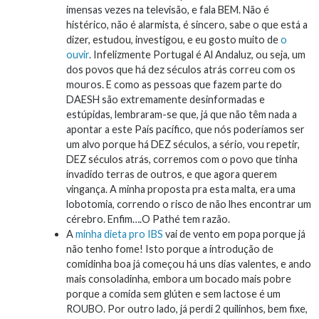
imensas vezes na televisão, e fala BEM. Não é
histérico, não é alarmista, é sincero, sabe o que está a
dizer, estudou, investigou, e eu gosto muito de
o
ouvir
. Infelizmente Portugal é Al Andaluz, ou seja, um
dos povos que há dez séculos atrás correu com os
mouros. E como as pessoas que fazem parte do
DAESH são extremamente desinformadas e
estúpidas, lembraram-se que, já que não têm nada a
apontar a este País pacífico, que nós poderíamos ser
um alvo porque há DEZ séculos, a sério, vou repetir,
DEZ séculos atrás, corremos com o povo que tinha
invadido terras de outros, e que agora querem
vingança. A minha proposta pra esta malta, era uma
lobotomia, correndo o risco de não lhes encontrar um
cérebro. Enfim….O Pathé tem razão.
A
minha dieta pro IBS
vai de vento em popa porque já
não tenho fome! Isto porque a introdução de
comidinha boa já começou há uns dias valentes, e ando
mais consoladinha, embora um bocado mais pobre
porque a comida sem glúten e sem lactose é um
ROUBO. Por outro lado, já perdi 2 quilinhos, bem fixe,