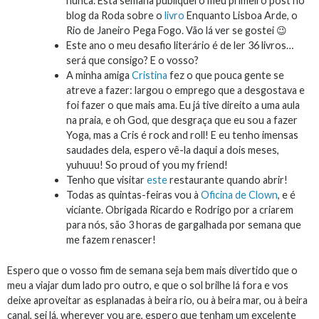
nunca. Esta semana publiquei o meu primeiro post no
blog da Roda sobre o
livro
Enquanto Lisboa Arde, o
Rio de Janeiro Pega Fogo. Vão lá ver se gostei 😉
Este ano o meu desafio literário é de ler 36 livros…
será que consigo? E o vosso?
A minha amiga
Cristina
fez o que pouca gente se
atreve a fazer: largou o emprego que a desgostava e
foi fazer o que mais ama. Eu já tive direito a uma aula
na praia, e oh God, que desgraça que eu sou a fazer
Yoga, mas a Cris é rock and roll! E eu tenho imensas
saudades dela, espero vê-la daqui a dois meses,
yuhuuu! So proud of you my friend!
Tenho que visitar
este
restaurante quando abrir!
Todas as quintas-feiras vou à
Oficina de Clown
, e é
viciante. Obrigada Ricardo e Rodrigo por a criarem
para nós, são 3 horas de gargalhada por semana que
me fazem renascer!
Espero que o vosso fim de semana seja bem mais divertido que o
meu a viajar dum lado pro outro, e que o sol brilhe lá fora e vos
deixe aproveitar as esplanadas à beira rio, ou à beira mar, ou à beira
canal, sei lá, wherever you are, espero que tenham um excelente