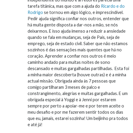
tarefa titânica, mas que com a ajuda do
Ricardo e do
Rodrigo
se tornou em algo lógico, e imprescindível.
Pedir ajuda significa confiar nos outros, entender que
há muita gente disposta a dar-nos a mão, se nós
deixarmos. E isso ajuda imenso a reduzir a ansiedade
quando se fala em mudanças, seja de País, seja de
emprego, seja de estado civil. Saber que não estamos
sozinhos é das sensações mais quentes que há no
coração. Aprender a confiar nos outros é meio
caminho andado para muitas noites de sono
descansado e muitas gargalhadas partilhadas. Esta foi
a minha maior descoberta (houve outras) e é a minha
actual missão. Obrigada ainda às 7 pessoas que
comigo partilharam 3 meses de palco e
constrangimento, alegrias e muitas gargalhadas. E um
obrigada especial à Yoggi e à Jenni por estarem
sempre por perto a apoiar-me e por terem aceite o
meu desafio e por me fazerem sentir todos os dias
que eu, jamais, estarei sozinha! Um beijinho pra todos
e até já!