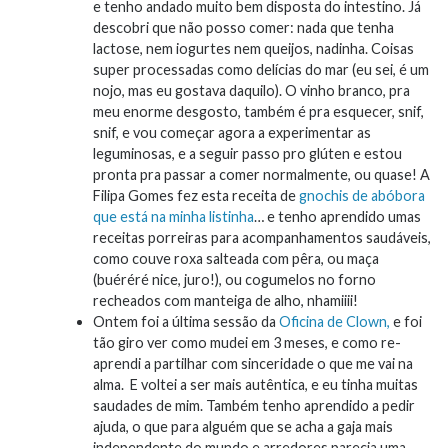
e tenho andado muito bem disposta do intestino. Já
descobri que não posso comer: nada que tenha
lactose, nem iogurtes nem queijos, nadinha. Coisas
super processadas como delícias do mar (eu sei, é um
nojo, mas eu gostava daquilo). O vinho branco, pra
meu enorme desgosto, também é pra esquecer, snif,
snif, e vou começar agora a experimentar as
leguminosas, e a seguir passo pro glúten e estou
pronta pra passar a comer normalmente, ou quase! A
Filipa Gomes fez esta receita de
gnochis de abóbora
que está na minha listinha
… e tenho aprendido umas
receitas porreiras para acompanhamentos saudáveis,
como couve roxa salteada com pêra, ou maça
(buéréré nice, juro!), ou cogumelos no forno
recheados com manteiga de alho, nhamiiii!
Ontem foi a última sessão da
Oficina de Clown,
e foi
tão giro ver como mudei em 3 meses, e como re-
aprendi a partilhar com sinceridade o que me vai na
alma. E voltei a ser mais autêntica, e eu tinha muitas
saudades de mim. Também tenho aprendido a pedir
ajuda, o que para alguém que se acha a gaja mais
independente do mundo e arredores parecia uma