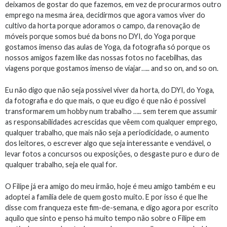
deixamos de gostar do que fazemos, em vez de procurarmos outro
emprego na mesma área, decidirmos que agora vamos viver do
cultivo da horta porque adoramos o campo, da renovação de
móveis porque somos bué da bons no DYI, do Yoga porque
gostamos imenso das aulas de Yoga, da fotografia só porque os
nossos amigos fazem like das nossas fotos no facebilhas, das
viagens porque gostamos imenso de viajar….. and so on, and so on.
Eu não digo que não seja possível viver da horta, do DYI, do Yoga,
da fotografia e do que mais, o que eu digo é que não é possível
transformarem um hobby num trabalho
….. sem terem que assumir
as responsabilidades acrescidas que vêem com qualquer emprego,
qualquer trabalho, que mais não seja a periodicidade, o aumento
dos leitores, o escrever algo que seja interessante e vendável, o
levar fotos a concursos ou exposições, o desgaste puro e duro de
qualquer trabalho, seja ele qual for.
O Filipe já era amigo do meu irmão, hoje é meu amigo também e eu
adoptei a família dele de quem gosto muito. E por isso é que lhe
disse com franqueza este fim-de-semana, e digo agora por escrito
aquilo que sinto e penso há muito tempo não sobre o Filipe em