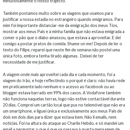
minuciosamente o nosso trajecto.
Também postamos muito sobre as viagens que usamos para
justificar a nossa estadia no estrangeiro quando emigramos. Para
mim foi importante distanciar-me da emigração dos meus Tios,
mostrar aos meus Pais e à minha família que não estava emigrada a
comer o pão que o diabo amassou, que estava a aproveitar. E dei
comigo a postar pratos de comida. Shame on me! Depois de ler o
texto do Filipe, reparei que neste fim de semana não postei uma
única foto, embora tenha tirado algumas. Deixei de ter
necessidade de me justificar.
A viagem onde mais aproveitei cada dia e cada momento, foi a
viagem do Irão, e hoje reflectindo o porquê é claro: não havia rede
em praticamente lado nenhum e o acesso ao facebook ou ao
blogger estava barrado em 99% dos casos. A Vodafone também
não funciona naquelas terras, logo não estive contactável durante
20 dias. Comprei um cartão local que pus no telemóvel que não era
um smartphone, e liguei única e exclusivamente aos meus Pais de
dois em dois dias para dizer que estava bem. Não li emails, nem
notícias. Foi na altura do ataque ao Charlie Hebdo, e só mandei um
email a perguntar o que é que se passava à quarta mensagem de