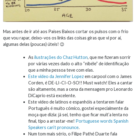
Mas antes de ir até aos Países Baixos cortar os pulsos com o frio
que vou rapar, deixo-vos os links das coisas giras que vi por aí,
algumas delas (poucas) úteis! 😉
As
ilustrações do Chaz Hutton
, que me fizeram sorrir
por várias vezes dado o alto “nibéle” de identificação
que a minha pessoa teve com elas.
Este vídeo da Jennifer Lopez
em carpool com o James
Corden, é DE-LI-CI-O-SO!! Must watch! Eles a cantar
são altamente, mas a cena da mensagem pro Leonardo
DiCaprio está excelente.
Este vídeo de latinos e espanhóis a tentarem falar
Português é muito cómico, gostei especialmente da
moça que dizia: já sei, tenho que ficar muit’a lenta no
final, tipo a arrastar-me!
Portuguese words Spanish
Speakers can’t pronounce
.
Num tom mais sério, o Filipe Pathé Duarte fala