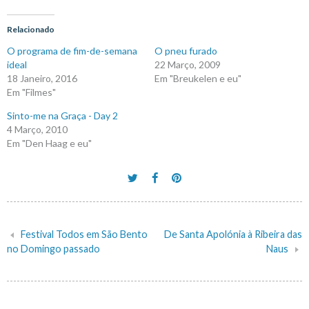
Relacionado
O programa de fim-de-semana
O pneu furado
ideal
22 Março, 2009
18 Janeiro, 2016
Em "Breukelen e eu"
Em "Filmes"
Sinto-me na Graça - Day 2
4 Março, 2010
Em "Den Haag e eu"
Festival Todos em São Bento
De Santa Apolónia à Ribeira das
Navegação
no Domingo passado
Naus
de
artigos