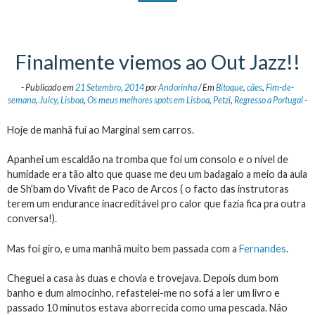
Finalmente viemos ao Out Jazz!!
-
Publicado em
21 Setembro, 2014
por
Andorinha
/
Em
Bitoque
,
cães
,
Fim-de-
semana
,
Juicy
,
Lisboa
,
Os meus melhores spots em Lisboa
,
Petzi
,
Regresso a Portugal
-
Hoje de manhã fui ao Marginal sem carros.
Apanhei um escaldão na tromba que foi um consolo e o nível de
humidade era tão alto que quase me deu um badagaio a meio da aula
de Sh’bam do Vivafit de Paco de Arcos ( o facto das instrutoras
terem um endurance inacreditável pro calor que fazia fica pra outra
conversa!).
Mas foi giro, e uma manhã muito bem passada com a
Fernandes
.
Cheguei a casa às duas e chovia e trovejava. Depois dum bom
banho e dum almocinho, refastelei-me no sofá a ler um livro e
passado 10 minutos estava aborrecida como uma pescada. Não