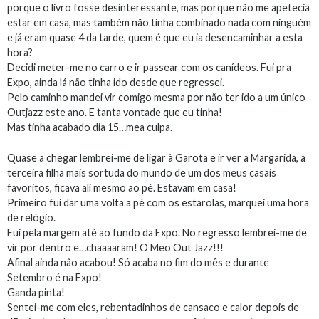
porque o livro fosse desinteressante, mas porque não me apetecia
estar em casa, mas também não tinha combinado nada com ninguém
e já eram quase 4 da tarde, quem é que eu ia desencaminhar a esta
hora?
Decidi meter-me no carro e ir passear com os canídeos. Fui pra
Expo, ainda lá não tinha ido desde que regressei.
Pelo caminho mandei vir comigo mesma por não ter ido a um único
Outjazz este ano. E tanta vontade que eu tinha!
Mas tinha acabado dia 15…mea culpa.
Quase a chegar lembrei-me de ligar à Garota e ir ver a Margarida, a
terceira filha mais sortuda do mundo de um dos meus casais
favoritos, ficava ali mesmo ao pé. Estavam em casa!
Primeiro fui dar uma volta a pé com os estarolas, marquei uma hora
de relógio.
Fui pela margem até ao fundo da Expo. No regresso lembrei-me de
vir por dentro e…chaaaaram! O Meo Out Jazz!!!
Afinal ainda não acabou! Só acaba no fim do mês e durante
Setembro é na Expo!
Ganda pinta!
Sentei-me com eles, rebentadinhos de cansaco e calor depois de