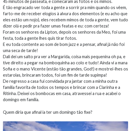
45 minutos de passeata, e comecaram as fotos e os mimos.
É tão engracado ver toda a gente a sorrir pra mim quando os vêem,
farto-me de receber elogios à alvura dos elementos (e eu acho que
eles estão um nojo), eles recebem mimos de toda a gente, vem tudo
dizer olá e pedir pra fazer umas featas e eu: com certeza!
Foram os senhores da Lipton, depois os senhores da Meo, foi uma
festa, toda a gente lhes quis tirar fotos.
E eu toda contente ao som de bom jazz e a pensar, afinal já não foi
uma seca de tarde!
Dali dei um salto pra ver a Margarida, coisa mais pequenina oh pa, e
tive direito a pegar na bomboquinha ao colo e tudo! Ainda vi a mana
Sofia e o mano Vicente (estão tão grandes, God!) e mostrei-lhes os
estarolas, brincaram todos, foi um fim de tarde supimpa!
De regresso a casa fui convidada pra jantar com a minha outra
familia favorita de todos os tempos e brincar com a Clarinha e a
Ritinha. Deixei os bombocas em casa, atravessei a rua e acabei o
domingo em família.
Quem diria que afinal ia ter um domingo tão fixe?