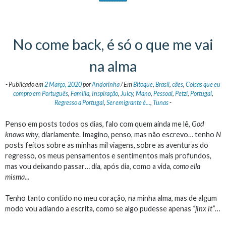
No come back, é só o que me vai
na alma
-
Publicado em
2 Março, 2020
por
Andorinha
/
Em
Bitoque
,
Brasil
,
cães
,
Coisas que eu
compro em Português
,
Familia
,
Inspiração
,
Juicy
,
Mano
,
Pessoal
,
Petzi
,
Portugal
,
Regresso a Portugal
,
Ser emigrante é...
,
Tunas
-
Penso em posts todos os dias, falo com quem ainda me lê,
God
knows why
, diariamente. Imagino, penso, mas não escrevo… tenho
N
posts feitos sobre as minhas mil viagens, sobre as aventuras do
regresso, os meus pensamentos e sentimentos mais profundos,
mas vou deixando passar… dia, após dia, como a vida,
como ella
misma.
..
Tenho tanto contido no meu coração, na minha alma, mas de algum
modo vou adiando a escrita, como se algo pudesse apenas
“jinx it”
…