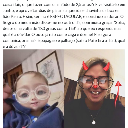
coisa fluir, o que fazer com um miúdo de 2,5 anos?? E vai visitá-lo em
Junho, e aproveitar dias de piscina aquecida e chuvinha da boa em
São Paulo. E sim, ser Tia é ESPECTACULAR, e continuo a adorar. O
Sogro do meu irmão disse-me no outro dia, com muita graça, “Sofia,
deste uma volta de 180 graus como Tia!” ao que eu respondi: mas
qual é a dúvida? O puto já não come caga e dorme! Ele agora
comunica, pra mais é papagaio e palhaço (sai ao Pai e tira à Tia!), qual
é a dúvida???