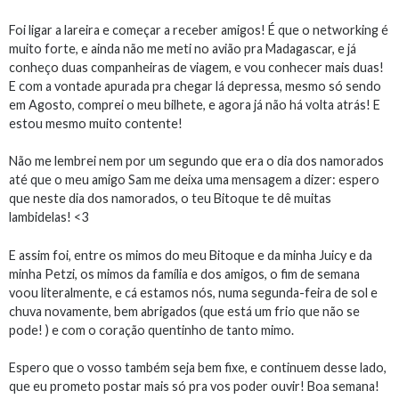
Foi ligar a lareira e começar a receber amigos! É que o networking é
muito forte, e ainda não me meti no avião pra Madagascar, e já
conheço duas companheiras de viagem, e vou conhecer mais duas!
E com a vontade apurada pra chegar lá depressa, mesmo só sendo
em Agosto, comprei o meu bilhete, e agora já não há volta atrás! E
estou mesmo muito contente!
Não me lembrei nem por um segundo que era o dia dos namorados
até que o meu amigo Sam me deixa uma mensagem a dizer: espero
que neste dia dos namorados, o teu Bitoque te dê muitas
lambidelas! <3
E assim foi, entre os mimos do meu Bitoque e da minha Juicy e da
minha Petzi, os mimos da família e dos amigos, o fim de semana
voou literalmente, e cá estamos nós, numa segunda-feira de sol e
chuva novamente, bem abrigados (que está um frio que não se
pode! ) e com o coração quentinho de tanto mimo.
Espero que o vosso também seja bem fixe, e continuem desse lado,
que eu prometo postar mais só pra vos poder ouvir! Boa semana!