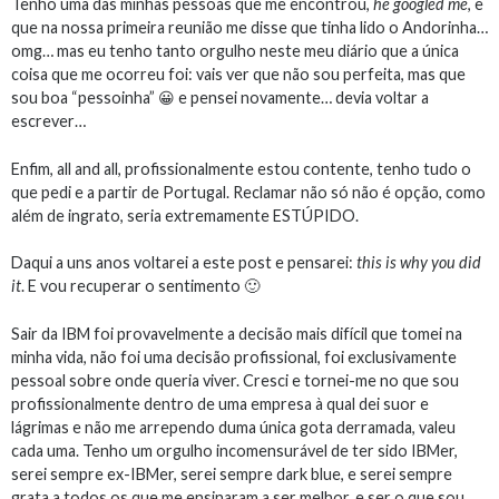
Tenho uma das minhas pessoas que me encontrou,
he googled me
, e
que na nossa primeira reunião me disse que tinha lido o Andorinha…
omg… mas eu tenho tanto orgulho neste meu diário que a única
coisa que me ocorreu foi: vais ver que não sou perfeita, mas que
sou boa “pessoinha” 😀 e pensei novamente… devia voltar a
escrever…
Enfim, all and all, profissionalmente estou contente, tenho tudo o
que pedi e a partir de Portugal. Reclamar não só não é opção, como
além de ingrato, seria extremamente ESTÚPIDO.
Daqui a uns anos voltarei a este post e pensarei:
this is why you did
it
. E vou recuperar o sentimento 🙂
Sair da IBM foi provavelmente a decisão mais difícil que tomei na
minha vida, não foi uma decisão profissional, foi exclusivamente
pessoal sobre onde queria viver. Cresci e tornei-me no que sou
profissionalmente dentro de uma empresa à qual dei suor e
lágrimas e não me arrependo duma única gota derramada, valeu
cada uma. Tenho um orgulho incomensurável de ter sido IBMer,
serei sempre ex-IBMer, serei sempre dark blue, e serei sempre
grata a todos os que me ensinaram a ser melhor, e ser o que sou