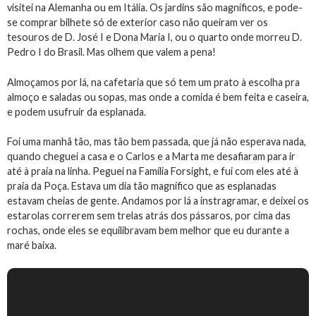
visitei na Alemanha ou em Itália. Os jardins são magníficos, e pode-
se comprar bilhete só de exterior caso não queiram ver os
tesouros de D. José I e Dona Maria I, ou o quarto onde morreu D.
Pedro I do Brasil. Mas olhem que valem a pena!
Almoçamos por lá, na cafetaria que só tem um prato à escolha pra
almoço e saladas ou sopas, mas onde a comida é bem feita e caseira,
e podem usufruir da esplanada.
Foi uma manhã tão, mas tão bem passada, que já não esperava nada,
quando cheguei a casa e o Carlos e a Marta me desafiaram para ir
até à praia na linha. Peguei na Família Forsight, e fui com eles até à
praia da Poça. Estava um dia tão magnífico que as esplanadas
estavam cheias de gente. Andamos por lá a instragramar, e deixei os
estarolas correrem sem trelas atrás dos pássaros, por cima das
rochas, onde eles se equilibravam bem melhor que eu durante a
maré baixa.