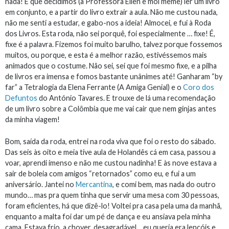
nada! É que decidimos (a Professora Ellen e moi même) ler um livro
em conjunto, e a partir do livro extrair a aula. Não me custou nada,
não me senti a estudar, e gabo-nos a ideia! Almocei, e fui à Roda
dos Livros. Esta roda, não sei porquê, foi especialmente … fixe! É,
fixe é a palavra. Fizemos foi muito barulho, talvez porque fossemos
muitos, ou porque, e esta é a melhor razão, estivéssemos mais
animados que o costume. Não sei, sei que foi mesmo fixe, e a pilha
de livros era imensa e fomos bastante unânimes até! Ganharam “by
far” a Tetralogia da Elena Ferrante (A Amiga Genial) e o
Coro dos
Defuntos
do António Tavares. E trouxe de lá uma recomendação
de um livro sobre a Colômbia que me vai cair que nem ginjas antes
da minha viagem!
Bom, saída da roda, entrei na roda viva que foi o resto do sábado.
Das seis às oito e meia tive aula de Holandês cá em casa, passou a
voar, aprendi imenso e não me custou nadinha! E às nove estava a
sair de boleia com amigos “retornados” como eu, e fui a um
aniversário. Jantei no
Mercantina
, e comi bem, mas nada do outro
mundo… mas pra quem tinha que servir uma mesa com 30 pessoas,
foram eficientes, há que dizê-lo! Voltei pra casa pela uma da manhã,
enquanto a malta foi dar um pé de dança e eu ansiava pela minha
cama. Estava frio, a chover, desagradável… eu queria era lençóis e