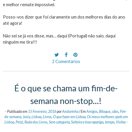
e melhor remate impossível.
Posso-vos dizer que foi claramente um dos melhores dias do ano
até agora!
Não sei se já vos disse, mas… daqui (Portugal) não saio, daqui
ninguém me tira!!!
2 Comentários
É o que se chama um fim-de-
semana non-stop…!
-
Publicado em
15 Fevereiro, 2016
por
Andorinha
/
Em
Amigos
,
Bitoque
,
cães
,
Fim-
de-semana
,
Juicy
,
Lisboa
,
Livros
,
O que fazer em Lisboa
,
Os meus melhores spots em
Lisboa
,
Petzi
,
Roda dos Livros
,
Sem categoria
,
Solteira e boa rapariga
,
tempo
,
Visitas
-