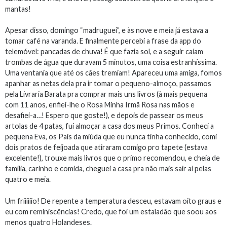
mantas!
Apesar disso, domingo “madruguei”, e às nove e meia já estava a
tomar café na varanda. E finalmente percebi a frase da app do
telemóvel: pancadas de chuva! É que fazia sol, e a seguir caíam
trombas de água que duravam 5 minutos, uma coisa estranhíssima.
Uma ventania que até os cães tremiam! Apareceu uma amiga, fomos
apanhar as netas dela pra ir tomar o pequeno-almoço, passamos
pela Livraria Barata pra comprar mais uns livros (à mais pequena
com 11 anos, enfiei-lhe o Rosa Minha Irmã Rosa nas mãos e
desafiei-a…! Espero que goste!), e depois de passear os meus
artolas de 4 patas, fui almoçar a casa dos meus Primos. Conheci a
pequena Eva, os Pais da miúda que eu nunca tinha conhecido, comi
dois pratos de feijoada que atiraram comigo pro tapete (estava
excelente!), trouxe mais livros que o primo recomendou, e cheia de
família, carinho e comida, cheguei a casa pra não mais sair aí pelas
quatro e meia.
Um friiiiiio! De repente a temperatura desceu, estavam oito graus e
eu com reminiscências! Credo, que foi um estaladão que soou aos
menos quatro Holandeses.