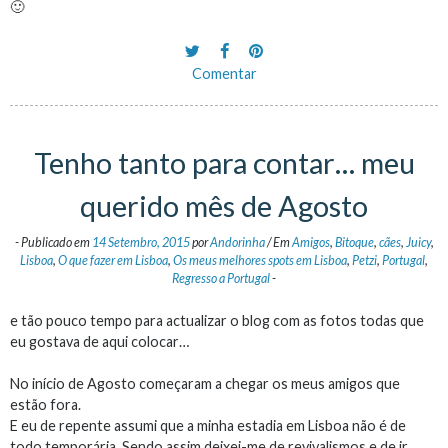
🙂
Comentar
Tenho tanto para contar… meu
querido mês de Agosto
-
Publicado em
14 Setembro, 2015
por
Andorinha
/
Em
Amigos
,
Bitoque
,
cães
,
Juicy
,
Lisboa
,
O que fazer em Lisboa
,
Os meus melhores spots em Lisboa
,
Petzi
,
Portugal
,
Regresso a Portugal
-
e tão pouco tempo para actualizar o blog com as fotos todas que
eu gostava de aqui colocar…
No início de Agosto começaram a chegar os meus amigos que
estão fora.
E eu de repente assumi que a minha estadia em Lisboa não é de
todo temporária. Sendo assim deixei-me de revivalismos e de ir