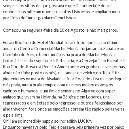
sempre aos sítios de que gostava e que já conhecia, e decidi
conhecer os mil e um novos recantos Lisboetas, e ampliar o meu
portfolio de “must go places” em Lisboa.
Começou na segunda-feira dia 10 de Agosto, e não mais parou.
Fui ao Rooftop do Hotel Mundial, fui ao Topo que fica no último
andar do Centro Comercial Martim Moniz, fui jantar ao Zapata e ao
Cantinho do Azis, e beber mojitos na praça do Martim Moniz, e
jantar à Tasca da Esquina, e à Petiscaria, e à Cervejaria do Baleal, e à
Rua Cor-de-Rosa e à Pensão Amor (onde vergonha das vergonhas,
ainda não tinha posto os pés), e….. andar de veleiro no Tejo. E fiz
piqueniques na mata de Alvalade, e fui à Roda dos Livros e petisquei
e fiz praia, muita praia sempre com os meus melhores amigos
caninos e humanos, e um fim de semana no Algarve com super
amigos que vivem na Holanda, na Bélgica e em Londres, uns
regressados e em êxtase pelo regresso, e outros felicíssimos por
ainda viverem fora onde as emoções correm tão rápido pelas veias
e pela alma.
Oh I am so incredibly happy, so incredibly LUCKY.
Enquanto navegava pelo Tejo e passava pela primeira vez por baixo