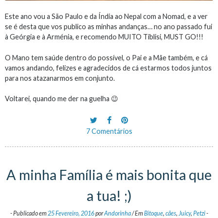
Este ano vou a São Paulo e da Índia ao Nepal com a Nomad, e a ver
se é desta que vos publico as minhas andanças… no ano passado fui
à Geórgia e à Arménia, e recomendo MUITO Tiblisi, MUST GO!!!
O Mano tem saúde dentro do possível, o Pai e a Mãe também, e cá
vamos andando, felizes e agradecidos de cá estarmos todos juntos
para nos atazanarmos em conjunto.
Voltarei, quando me der na guelha 😉
7 Comentários
A minha Família é mais bonita que
a tua! ;)
-
Publicado em
25 Fevereiro, 2016
por
Andorinha
/
Em
Bitoque
,
cães
,
Juicy
,
Petzi
-