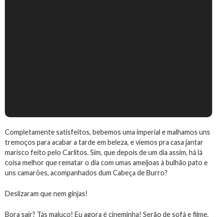
Completamente satisfeitos, bebemos uma imperial e malhamos uns
tremoços para acabar a tarde em beleza, e viemos pra casa jantar
marisco feito pelo Carlitos. Sim, que depois de um dia assim, há lá
coisa melhor que rematar o dia com umas ameijoas à bulhão pato e
uns camarões, acompanhados dum Cabeça de Burro?
Deslizaram que nem ginjas!
Bora sair? Tás maluco! Eu agora é cineminha! Serão de sofá e filme,