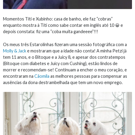
Momentos Titi e Xubinho: casa de banho, ele faz “cobras”
enquanto mostra à Titi como sabe contar em inglês até 10 😀 e
depois constata: fiz uma “coba muita gandeeee”!!!
Os meus três Estarolinhas fizeram uma sessão fotográfica com a
Molly & Jack
e mostraram que a idade não conta! A minha Petzi já
tem 11 anos, e o Bitoque e a Juicy 8, e apesar dos contratempos
(Bitoque com diabetes e Juicy com Cushing), estão lindos de
morrer e recomendam-se! Continuam a encher o meu coração, e
encontraram na
Cãomila
as melhores pessoas para compensar as
ausências da dona destrambelhada que tem um novo emprego.