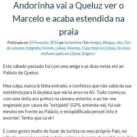
Andorinha vai a Queluz ver o
Marcelo e acaba estendida na
praia
-
Publicado em
25 Fevereiro, 2016
por
Andorinha
/
Em
Amigos
,
Bitoque
,
cães
,
Fim-
de-semana
,
fotografia
,
Friends
,
Lisboa
,
Mantras
,
O que fazer em Lisboa
,
Os meus
melhores spots em Lisboa
,
Viagens
-
Este sábado passado fui com uma amiga e as duas netas até ao
Palácio de Queluz.
Mea culpa, nunca lá tinha entrado, e confesso que não sabia da sua
existência para lá da placa que via há anos na A5. Tudo começou
com uma visita aos primos na semana anterior, e ao ter-me
enganado por causa do “estúpido” (GPS, entenda-se), fui sair
mesmo em frente ao Palácio, e estupidificada pensei: isto é
enorme! Tenho que cá vir!
E como gosto muito de fazer de turista no meu próprio País, no