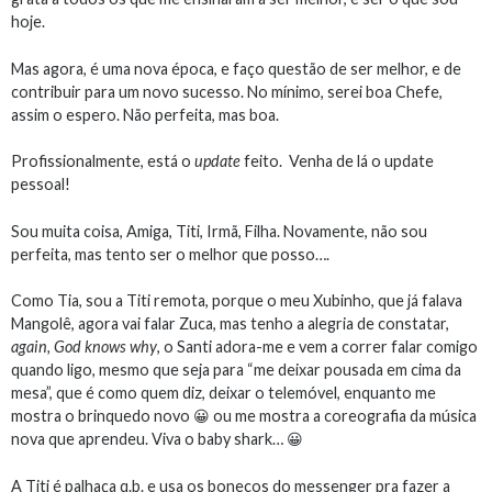
hoje.
Mas agora, é uma nova época, e faço questão de ser melhor, e de
contribuir para um novo sucesso. No mínimo, serei boa Chefe,
assim o espero. Não perfeita, mas boa.
Profissionalmente, está o
update
feito. Venha de lá o update
pessoal!
Sou muita coisa, Amiga, Titi, Irmã, Filha. Novamente, não sou
perfeita, mas tento ser o melhor que posso….
Como Tia, sou a Titi remota, porque o meu Xubinho, que já falava
Mangolê, agora vai falar Zuca, mas tenho a alegria de constatar,
again, God knows why
, o Santi adora-me e vem a correr falar comigo
quando ligo, mesmo que seja para “me deixar pousada em cima da
mesa”, que é como quem diz, deixar o telemóvel, enquanto me
mostra o brinquedo novo 😀 ou me mostra a coreografia da música
nova que aprendeu. Viva o baby shark… 😀
A Titi é palhaça q.b. e usa os bonecos do messenger pra fazer a