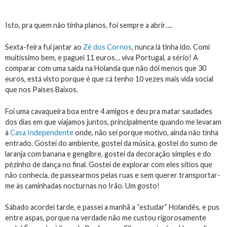
Isto, pra quem não tinha planos, foi sempre a abrir….
Sexta-feira fui jantar ao
Zé dos Cornos
, nunca lá tinha ido. Comi
muitíssimo bem, e paguei 11 euros… viva Portugal, a sério! A
comparar com uma saída na Holanda que não dói menos que 30
euros, está visto porque é que cá tenho 10 vezes mais vida social
que nos Países Baixos.
Foi uma cavaqueira boa entre 4 amigos e deu pra matar saudades
dos dias em que viajamos juntos, principalmente quando me levaram
à
Casa Independente
onde, não sei porque motivo, ainda não tinha
entrado. Gostei do ambiente, gostei da música, gostei do sumo de
laranja com banana e gengibre, gostei da decoração simples e do
pézinho de dança no final. Gostei de explorar com eles sítios que
não conhecia, de passearmos pelas ruas e sem querer transportar-
me às caminhadas nocturnas no Irão. Um gosto!
Sábado acordei tarde, e passei a manhã a “estudar” Holandês, e pus
entre aspas, porque na verdade não me custou rigorosamente