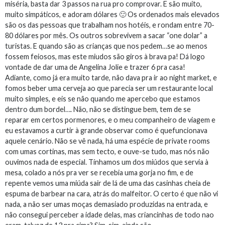
miséria, basta dar 3 passos na rua pro comprovar. E são muito,
muito simpáticos, e adoram dólares 🙂 Os ordenados mais elevados
são os das pessoas que trabalham nos hotéis, e rondam entre 70-
80 dólares por mês. Os outros sobrevivem a sacar “one dolar” a
turistas. E quando são as crianças que nos pedem…se ao menos
fossem feiosos, mas este miudos são giros à brava pa! Dá logo
vontade de dar uma de Angelina Jolie e trazer 6 pra casa!
Adiante, como já era muito tarde, não dava pra ir ao night market, e
fomos beber uma cerveja ao que parecia ser um restaurante local
muito simples, e eis se não quando me apercebo que estamos
dentro dum bordel…. Não, não se distingue bem, tem de se
reparar em certos pormenores, e o meu companheiro de viagem e
eu estavamos a curtir à grande observar como é quefuncionava
aquele cenário. Não se vê nada, há uma espécie de private rooms
com umas cortinas, mas sem tecto, e ouve-se tudo, mas nós não
ouvimos nada de especial. Tínhamos um dos miúdos que servia à
mesa, colado a nós pra ver se recebia uma gorja no fim, e de
repente vemos uma miúda sair de lá de uma das casinhas cheia de
espuma de barbear na cara, atrás do malfeitor. O certo é que não vi
nada, a não ser umas moças demasiado produzidas na entrada, e
não consegui perceber a idade delas, mas criancinhas de todo nao