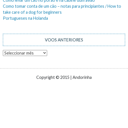
Como levar um cão no porão e na cabine dum avião
Como tomar conta de um cão – notas para principiantes / How to
take care of a dog for beginners
Portugueses na Holanda
VOOS ANTERIORES
Voos
anteriores
Copyright © 2015 | Andorinha