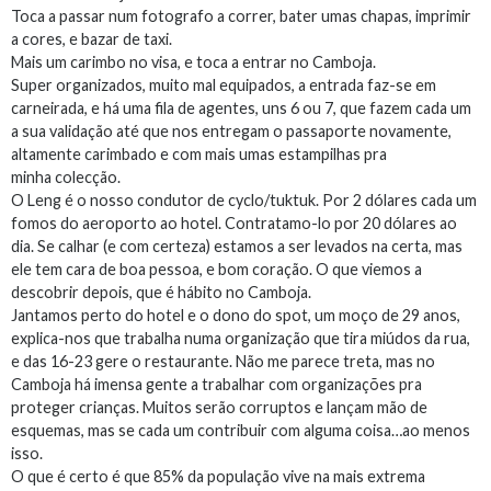
Toca a passar num fotografo a correr, bater umas chapas, imprimir
a cores, e bazar de taxi.
Mais um carimbo no visa, e toca a entrar no Camboja.
Super organizados, muito mal equipados, a entrada faz-se em
carneirada, e há uma fila de agentes, uns 6 ou 7, que fazem cada um
a sua validação até que nos entregam o passaporte novamente,
altamente carimbado e com mais umas estampilhas pra
minha colecção.
O Leng é o nosso condutor de cyclo/tuktuk. Por 2 dólares cada um
fomos do aeroporto ao hotel. Contratamo-lo por 20 dólares ao
dia. Se calhar (e com certeza) estamos a ser levados na certa, mas
ele tem cara de boa pessoa, e bom coração. O que viemos a
descobrir depois, que é hábito no Camboja.
Jantamos perto do hotel e o dono do spot, um moço de 29 anos,
explica-nos que trabalha numa organização que tira miúdos da rua,
e das 16-23 gere o restaurante. Não me parece treta, mas no
Camboja há imensa gente a trabalhar com organizações pra
proteger crianças. Muitos serão corruptos e lançam mão de
esquemas, mas se cada um contribuir com alguma coisa…ao menos
isso.
O que é certo é que 85% da população vive na mais extrema