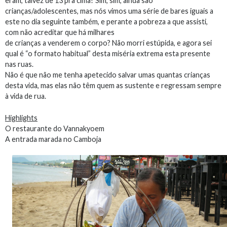
eram, talvez de 13 pra cima? Sim, sim, ainda são
crianças/adolescentes, mas nós vimos uma série de bares iguais a
este no dia seguinte também, e perante a pobreza a que assisti,
com não acreditar que há milhares
de crianças a venderem o corpo? Não morri estúpida, e agora sei
qual é “o formato habitual” desta miséria extrema esta presente
nas ruas.
Não é que não me tenha apetecido salvar umas quantas crianças
desta vida, mas elas não têm quem as sustente e regressam sempre
à vida de rua.
Highlights
O restaurante do Vannakyoem
A entrada marada no Camboja