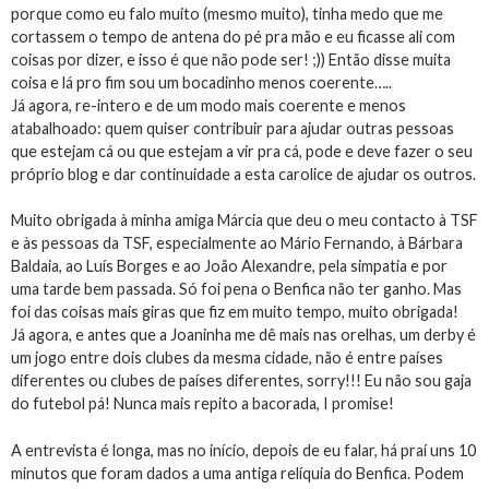
porque como eu falo muito (mesmo muito), tinha medo que me
cortassem o tempo de antena do pé pra mão e eu ficasse ali com
coisas por dizer, e isso é que não pode ser! ;)) Então disse muita
coisa e lá pro fim sou um bocadinho menos coerente…..
Já agora, re-intero e de um modo mais coerente e menos
atabalhoado: quem quiser contribuir para ajudar outras pessoas
que estejam cá ou que estejam a vir pra cá, pode e deve fazer o seu
próprio blog e dar continuidade a esta carolice de ajudar os outros.
Muito obrigada à minha amiga Márcia que deu o meu contacto à TSF
e às pessoas da TSF, especialmente ao Mário Fernando, à Bárbara
Baldaia, ao Luís Borges e ao João Alexandre, pela simpatia e por
uma tarde bem passada. Só foi pena o Benfica não ter ganho. Mas
foi das coisas mais giras que fiz em muito tempo, muito obrigada!
Já agora, e antes que a Joaninha me dê mais nas orelhas, um derby é
um jogo entre dois clubes da mesma cidade, não é entre países
diferentes ou clubes de países diferentes, sorry!!! Eu não sou gaja
do futebol pá! Nunca mais repito a bacorada, I promise!
A entrevista é longa, mas no início, depois de eu falar, há praí uns 10
minutos que foram dados a uma antiga relíquia do Benfica. Podem