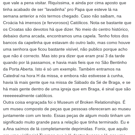
que vale a pena visitar. Riquíssima, e ainda por cima aposto que
tinha acabado de ser “lavadinha” pro Papa que esteve lá na
semana anterior a nós termos chegado. Caso não saibam, na
Croácia há imensos (e fervorosos) Católicos. Nota-se bastante que
os Croatas são devotos há que dizer. No meio do centro histórico,
debaixo duma arcada, encontramos uma capela. Tenho fotos dos
bancos da capelinha que estavam do outro lado, mas como houve
uma senhora que ficou bastante visível, não publico porque acho
que não é correcto. Mas isto pra dizer que eram praí 3 da tarde
quando por lá passamos, e havia mais fieis que no São Bentinho
da Porta Aberta. Isto é só um exemplo. Também entramos na
Catedral na hora H da missa, e embora não estivesse à cunha,
havia lá mais gente que na missa de Sábado da Sé de Braga, e se
há mais gente dentro de uma igreja que em Braga, é sinal que são
reeeeeealmente católicos.
Outra coisa engraçada foi o Museum of Broken Relationships. É
um museu composto de peças que pessoas ofereceram ao museu
juntamente com um texto. Essas peças de algum modo tinham um
significado muito grande para a relação que tinha terminado. Eu e
a Ana saímos de lá completamente deprimidas. Fonix, que aquilo