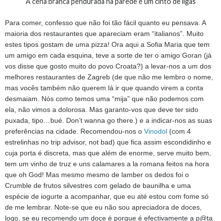
A cena branca pendurada na parede é um cinto de ligas
Para comer, confesso que não foi tão fácil quanto eu pensava. A
maioria dos restaurantes que apareciam eram “italianos”. Muito
estes tipos gostam de uma pizza! Ora aqui a Sofia Maria que tem
um amigo em cada esquina, teve a sorte de ter o amigo Goran (já
vos disse que gosto muito do povo Croata?) a levar-nos a um dos
melhores restaurantes de Zagreb (de que não me lembro o nome,
mas vocês também não querem lá ir que quando virem a conta
desmaiam. Nós como temos uma “mija” que não podemos com
ela, não vimos a dolorosa. Mas garanto-vos que deve ter sido
puxada, tipo…bué. Don’t wanna go there.) e a indicar-nos as suas
preferências na cidade. Recomendou-nos o
Vinodol
(com 4
estrelinhas no trip advisor, not bad) que fica assim escondidinho e
cuja porta é discreta, mas que além de enorme, serve muito bem,
tem um vinho de truz e uns calamares a la romana feitos na hora
que oh God! Mas mesmo mesmo de lamber os dedos foi o
Crumble de frutos silvestres com gelado de baunilha e uma
espécie de iogurte a acompanhar, que eu até estou com fome só
de me lembrar. Note-se que eu não sou apreciadora de doces,
logo, se eu recomendo um doce é porque é efectivamente a p@ta