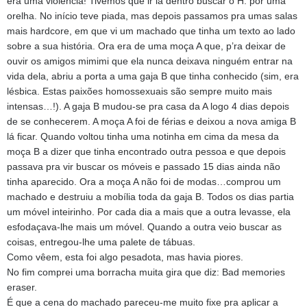
era uma violência! Tivemos que ir lá dentro buscar o H. por uma
orelha. No início teve piada, mas depois passamos pra umas salas
mais hardcore, em que vi um machado que tinha um texto ao lado
sobre a sua história. Ora era de uma moça A que, p’ra deixar de
ouvir os amigos mimimi que ela nunca deixava ninguém entrar na
vida dela, abriu a porta a uma gaja B que tinha conhecido (sim, era
lésbica. Estas paixões homossexuais são sempre muito mais
intensas…!)
. A gaja B mudou-se pra casa da A logo
4 dias depois
de se conhecerem. A moça A foi de férias e deixou a nova amiga B
lá ficar. Quando voltou tinha uma notinha em cima da mesa da
moça B a dizer que tinha encontrado outra pessoa e que depois
passava pra vir buscar os móveis e passado 15 dias ainda não
tinha aparecido. Ora a moça A não foi de modas…
comprou um
machado e destruiu a mobília toda da gaja B. Todos os dias partia
um móvel inteirinho. Por cada dia a mais que a outra levasse, ela
esfodaçava-lhe mais um móvel. Quando a outra veio buscar as
coisas, entregou-lhe uma palete de tábuas.
Como vêem, esta foi algo pesadota, mas havia piores.
No fim comprei uma borracha muita gira que diz: Bad memories
eraser.
É que a cena do machado pareceu-me muito fixe pra aplicar a