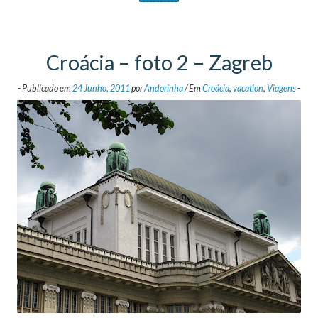
Croácia – foto 2 – Zagreb
-
Publicado em
24 Junho, 2011
por
Andorinha
/
Em
Croácia
,
vacation
,
Viagens
-