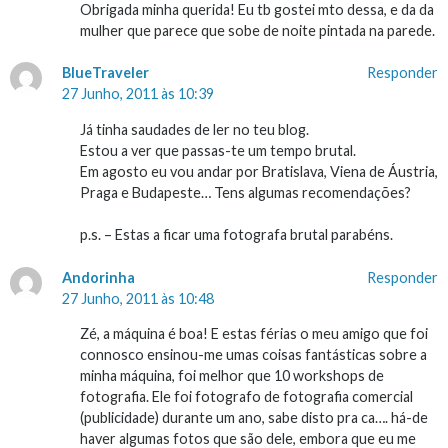
Obrigada minha querida! Eu tb gostei mto dessa, e da da
mulher que parece que sobe de noite pintada na parede.
BlueTraveler
Responder
27 Junho, 2011 às 10:39
Já tinha saudades de ler no teu blog.
Estou a ver que passas-te um tempo brutal.
Em agosto eu vou andar por Bratislava, Viena de Áustria,
Praga e Budapeste… Tens algumas recomendações?
p.s. – Estas a ficar uma fotografa brutal parabéns.
Andorinha
Responder
27 Junho, 2011 às 10:48
Zé, a máquina é boa! E estas férias o meu amigo que foi
connosco ensinou-me umas coisas fantásticas sobre a
minha máquina, foi melhor que 10 workshops de
fotografia. Ele foi fotografo de fotografia comercial
(publicidade) durante um ano, sabe disto pra ca…. há-de
haver algumas fotos que são dele, embora que eu me