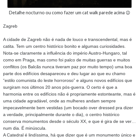
Detalhe nocturno ou como fazer um cat walk parede acima 😉
Zagreb
A cidade de Zagreb não é nada de louco e transcendental, mas é
catita. Tem um centro histórico bonito e algumas curiosidades.
Nota-se claramente a influência do império Austro-Hungaro, tal
como em Praga, mas como foi palco de muitas guerras e muitos
conflitos (os Balcãs nunca tiveram paz por muito tempo)
uma boa
parte dos edifícios desapareceu e deu lugar ao que eu chamo
“estilo comunista do leste horroroso” e alguns novos edifícios que
surgiram nos últimos 20 anos pós-guerra. O certo é que a
harmonia entre os edifícios não é propriamente estonteante, mas é
uma cidade agradável, onde as mulheres andam sempre
impecavelmente bem vestidas (um bocado over dressed pra dizer
a verdade, principalmente durante o dia), o centro histórico
conserva monumentos desde o século XX, e que é gira de se ver…
num dia. É minúscula.
A Catedral é lindíssima, há que dizer que é um monumento único e