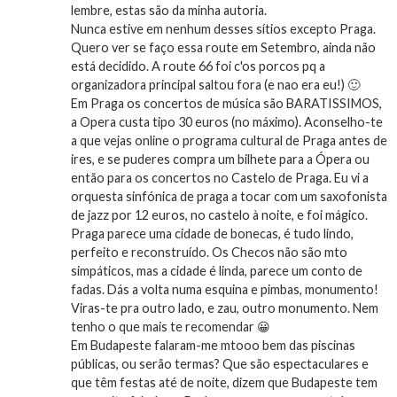
lembre, estas são da minha autoria.
Nunca estive em nenhum desses sítios excepto Praga.
Quero ver se faço essa route em Setembro, ainda não
está decidido. A route 66 foi c'os porcos pq a
organizadora principal saltou fora (e nao era eu!) 🙂
Em Praga os concertos de música são BARATISSIMOS,
a Opera custa tipo 30 euros (no máximo). Aconselho-te
a que vejas online o programa cultural de Praga antes de
ires, e se puderes compra um bilhete para a Ópera ou
então para os concertos no Castelo de Praga. Eu vi a
orquesta sinfónica de praga a tocar com um saxofonista
de jazz por 12 euros, no castelo à noite, e foi mágico.
Praga parece uma cidade de bonecas, é tudo lindo,
perfeito e reconstruído. Os Checos não são mto
simpáticos, mas a cidade é linda, parece um conto de
fadas. Dás a volta numa esquina e pimbas, monumento!
Viras-te pra outro lado, e zau, outro monumento. Nem
tenho o que mais te recomendar 😀
Em Budapeste falaram-me mtooo bem das piscinas
públicas, ou serão termas? Que são espectaculares e
que têm festas até de noite, dizem que Budapeste tem