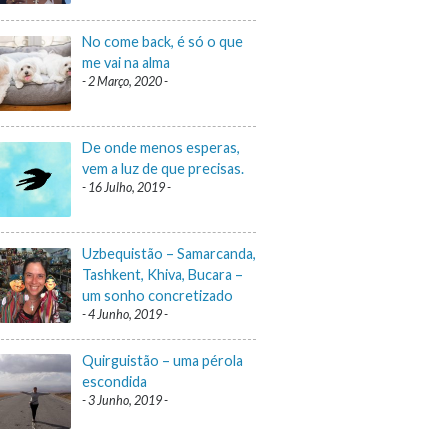
No come back, é só o que
me vai na alma
2 Março, 2020
De onde menos esperas,
vem a luz de que precisas.
16 Julho, 2019
Uzbequistão – Samarcanda,
Tashkent, Khiva, Bucara –
um sonho concretizado
4 Junho, 2019
Quirguistão – uma pérola
escondida
3 Junho, 2019