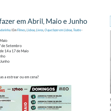
 fazer em Abril, Maio e Junho
dorinha
/
Em
Filmes
,
Lisboa
,
Livros
,
O que fazer em Lisboa
,
Teatro
-
 Maio
27 de Setembro
de 14 a 17 de Maio
unho
e Junho
as a estrear ou em cena?