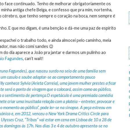
e to face continuado. Tenho de melhorar obrigatoriamente os
a minha antiga chefe Belga, e confesso que pra mim, nortenha,
e o cérebro, que tenho sempre o coração na boca, nem sempre é
ho. E que mo digam, é uma benção e dá-me uma paz de espírito
spachei o trabalho todo, e ainda almocei pelo caminho, meia
ador, mas não comi sandes 😉
im do dia aparece a João pra jantar e darmos um pulinho ao
nio Fagundes
, can’t wait!
 (Bruno Fagundes), que nasceu surdo no seio de uma família sem
de um casulo e soube adaptar-se ao comportamento pouco
ly conhece Sylvia (Arieta Correia), uma jovem mulher prestes a ficar
te será o ponto de viragem que o colocará, assim como ao público,
ca o sentimento de pertença.O espetáculo é uma premiada comédia
ete criar uma inusitada relação com a plateia – entreter, provocar e
 momento ao público”, pode ler-se na sinopse. A peça estreou em
ónico e, em 2012, venceu o New York Drama Critics Circle para
Ulysses Cruz, “Tribos” vai estar em cena em Lisboa de 10 a 28 de
os domingos às 17h. Nos dias 3 e 4 de outubro apresenta-se no