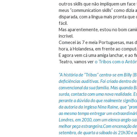
outros skills que não impliquem um fac
meus “communication skills” como dizia 
disparada, com a língua mais pronta qu
fácil.
Mas aparentemente, estou no bom camin
incrível.
Comecei às 7 e meia Portuguesas, mas de
hora, à Holandesa, em frente ao comput
E agora vem cá uma amiga lanchar, e ao f
Teatro, vamos ver
o Tribos com o Antó
“A história de “Tribos” centra-se em Billy
deficiências auditivas. Foi criado dentro 
convencional da sua família. Mas quando Bil
surda, contacta com uma nova realidade. Es
perante a dúvida do que realmente signifi
da autoria da inglesa Nina Raine, que “prom
ao mesmo tempo entregar um extraordinário
Londres, em 2010, com um elenco anglo-sax
melhor peça estrangeira.Com encenação de 
setembro, de quarta a sábado às 21h30 e a