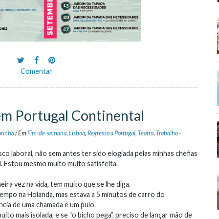
Comentar
em Portugal Continental
rinha
/
Em
Fim-de-semana
,
Lisboa
,
Regresso a Portugal
,
Teatro
,
Trabalho
-
sco laboral, não sem antes ter sido elogiada pelas minhas chefias
. Estou mesmo muito muito satisfeita.
ira vez na vida, tem muito que se lhe diga.
 tempo na Holanda, mas estava a 5 minutos de carro do
tância de uma chamada e um pulo.
ito mais isolada, e se “o bicho pega”, preciso de lançar mão de