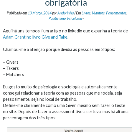
obrigatória
-
Publicado em
10 Março, 2014
por
Andorinha
/
Em
Livros
,
Mantras
,
Pensamentos
,
Positivismo
,
Psicologia
-
Aqui há uns tempos li um artigo no linkedin que expunha a teoria de
Adam Grant no livro Give and Take
.
Chamou-me a atenção porque dividia as pessoas em 3 tipos:
– Givers
– Takers
– Matchers
Eu gosto muito de psicologia e sociologia e automaticamente
consegui relacionar a teoria com as pessoas que me rodeia, seja
pessoalmente, seja no local de trabalho.
Define-me claramente como uma Giver, mesmo sem fazer o teste
no site. Depois de fazer o assessment tive a certeza, mas há ali uma
percentagem dos três tipos: