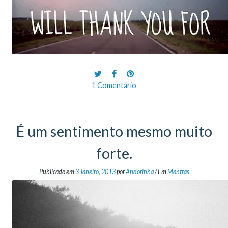
1 Comentário
É um sentimento mesmo muito
forte.
-
Publicado em
3 Janeiro, 2013
por
Andorinha
/
Em
Mantras
-