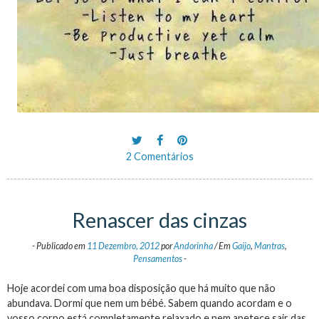
2 Comentários
Renascer das cinzas
-
Publicado em
11 Dezembro, 2012
por
Andorinha
/
Em
Gaijo
,
Mantras
,
Pensamentos
-
Hoje acordei com uma boa disposição que há muito que não
abundava. Dormi que nem um bébé. Sabem quando acordam e o
vosso corpo está completamente relaxado e nem apetece sair das