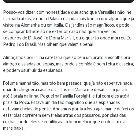
Posso-vos dizer com honestidade que acho que Versailles não lhe
fica nada atrás, e que o Palácio é ainda mais bonito que alguns que já
visitei na Alemanha ou em Itália. Os jardins são magníficos, e pode-
se comprar bilhete só de exterior caso não queiram ver os
tesouros de D. José I e Dona Maria I, ou o quarto onde morreu D.
Pedro I do Brasil. Mas olhem que valem a pena!
Almoçamos por lá, na cafetaria que só tem um prato à escolha pra
almoço e saladas ou sopas, mas onde a comida é bem feita e caseira,
e podem usufruir da esplanada.
Foi uma manhã tão, mas tão bem passada, que já não esperava nada,
quando cheguei a casa e o Carlos e a Marta me desafiaram para ir
até à praia na linha. Peguei na Família Forsight, e fui com eles até à
praia da Poça. Estava um dia tão magnífico que as esplanadas
estavam cheias de gente. Andamos por lá a instragramar, e deixei os
estarolas correrem sem trelas atrás dos pássaros, por cima das
rochas, onde eles se equilibravam bem melhor que eu durante a
maré baixa.