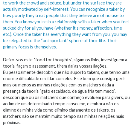
to work the crowd and seduce, but under the surface they are
actually motivated by self-interest. You can recognize a taker by
how poorly they treat people that they believe are of no use to
them. You know you’re in a relationship with a taker when you feel
sucked dry for all you have (whether it’s money, affection, time
etc.). Once the taker has everything they want from you, you may
be relegated to the “unimportant” sphere of their life. Their
primary focus is themselves.
Deixo-vos este “food for thoughts”, sigam os links, investiguem a
teoria, façam o assessment, tirem daí as vossas ilações.
Eu pessoalmente descobri que não suporto takers, que tenho uma
enorme dificuldade em lidar com eles. E se bem que consigo gerir
mais ou menos as minhas relações com os matchers dada a
presença da teoria “gato escaldado, de água fria tem medo”,
descobri que ou os matchers que conheço evoluem para givers, ou
ao fim de um determinado tempo canso-me, e embora não os
elimine da minha vida como elimino claramente os takers, os
matchers não se mantém muito tempo nas minhas relações mais
próximas.