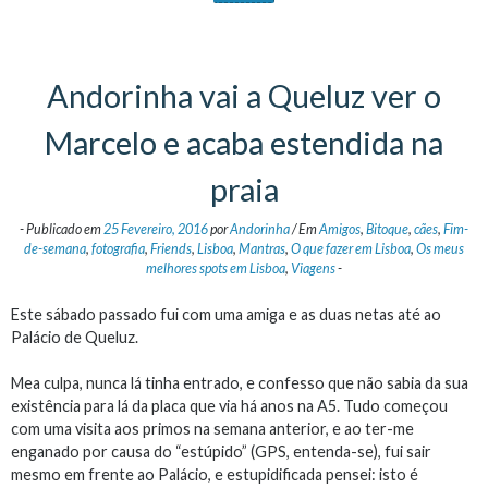
Andorinha vai a Queluz ver o
Marcelo e acaba estendida na
praia
-
Publicado em
25 Fevereiro, 2016
por
Andorinha
/
Em
Amigos
,
Bitoque
,
cães
,
Fim-
de-semana
,
fotografia
,
Friends
,
Lisboa
,
Mantras
,
O que fazer em Lisboa
,
Os meus
melhores spots em Lisboa
,
Viagens
-
Este sábado passado fui com uma amiga e as duas netas até ao
Palácio de Queluz.
Mea culpa, nunca lá tinha entrado, e confesso que não sabia da sua
existência para lá da placa que via há anos na A5. Tudo começou
com uma visita aos primos na semana anterior, e ao ter-me
enganado por causa do “estúpido” (GPS, entenda-se), fui sair
mesmo em frente ao Palácio, e estupidificada pensei: isto é