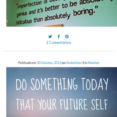
2 Comentários
-
Publicado em
30 Outubro, 2012
por
Andorinha
/
Em
Mantras
-