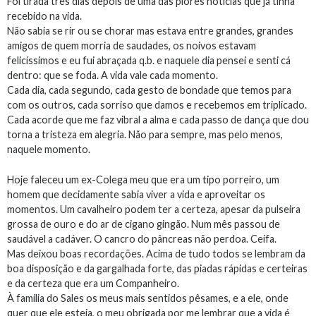
Foi tirada três dias depois de uma das piores notícias que já tinha
recebido na vida.
Não sabia se rir ou se chorar mas estava entre grandes, grandes
amigos de quem morria de saudades, os noivos estavam
felicíssimos e eu fui abraçada q.b. e naquele dia pensei e senti cá
dentro: que se foda. A vida vale cada momento.
Cada dia, cada segundo, cada gesto de bondade que temos para
com os outros, cada sorriso que damos e recebemos em triplicado.
Cada acorde que me faz vibral a alma e cada passo de dança que dou
torna a tristeza em alegria. Não para sempre, mas pelo menos,
naquele momento.
Hoje faleceu um ex-Colega meu que era um tipo porreiro, um
homem que decidamente sabia viver a vida e aproveitar os
momentos. Um cavalheiro podem ter a certeza, apesar da pulseira
grossa de ouro e do ar de cigano gingão. Num mês passou de
saudável a cadáver. O cancro do pâncreas não perdoa. Ceifa.
Mas deixou boas recordações. Acima de tudo todos se lembram da
boa disposição e da gargalhada forte, das piadas rápidas e certeiras
e da certeza que era um Companheiro.
À familia do Sales os meus mais sentidos pêsames, e a ele, onde
quer que ele esteja, o meu obrigada por me lembrar que a vida é