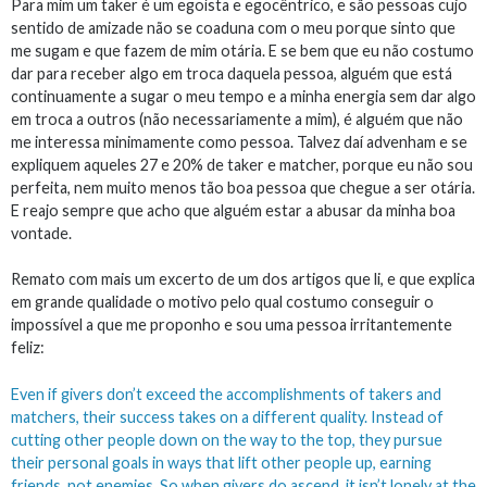
Para mim um taker é um egoísta e egocêntrico, e são pessoas cujo
sentido de amizade não se coaduna com o meu porque sinto que
me sugam e que fazem de mim otária. E se bem que eu não costumo
dar para receber algo em troca daquela pessoa, alguém que está
continuamente a sugar o meu tempo e a minha energia sem dar algo
em troca a outros (não necessariamente a mim), é alguém que não
me interessa minimamente como pessoa. Talvez daí advenham e se
expliquem aqueles 27 e 20% de taker e matcher, porque eu não sou
perfeita, nem muito menos tão boa pessoa que chegue a ser otária.
E reajo sempre que acho que alguém estar a abusar da minha boa
vontade.
Remato com mais um excerto de um dos artigos que li, e que explica
em grande qualidade o motivo pelo qual costumo conseguir o
impossível a que me proponho e sou uma pessoa irritantemente
feliz:
Even if givers don’t exceed the accomplishments of takers and
matchers, their success takes on a different quality. Instead of
cutting other people down on the way to the top, they pursue
their personal goals in ways that lift other people up, earning
friends, not enemies. So when givers do ascend, it isn’t lonely at the