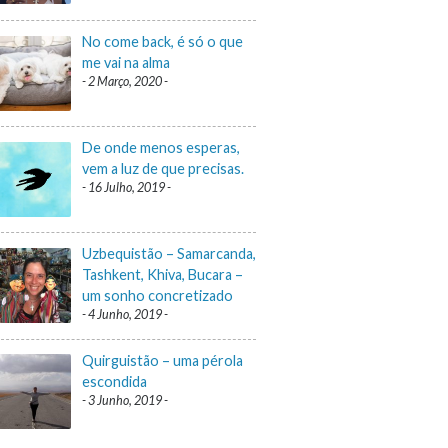
No come back, é só o que
me vai na alma
2 Março, 2020
De onde menos esperas,
vem a luz de que precisas.
16 Julho, 2019
Uzbequistão – Samarcanda,
Tashkent, Khiva, Bucara –
um sonho concretizado
4 Junho, 2019
Quirguistão – uma pérola
escondida
3 Junho, 2019