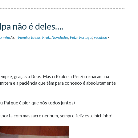
lpa não é deles….
orinha
/
Em
Familia
,
Ideias
,
Kruk
,
Novidades
,
Petzi
,
Portugal
,
vacation
-
empre, graças a Deus. Mas o Kruk e a Petzi tornaram-na
nsmitem e a paciência que têm para conosco é absolutamente
eu Pai que é pior que nós todos juntos)
mporta com massacre nenhum, sempre feliz este bichinho!