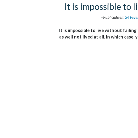
It is impossible to 
-
Publicado em
24 Feve
It is impossible to live without faili
as well not lived at all, in which case, 