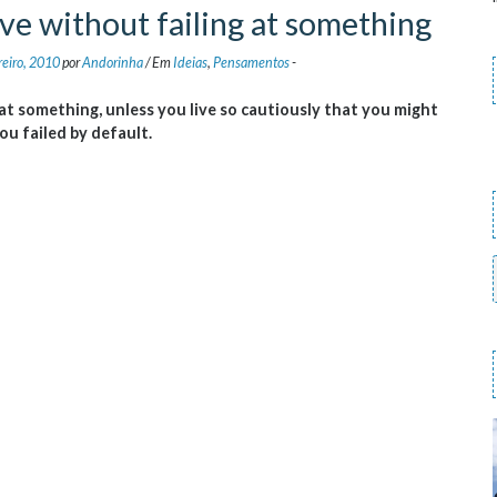
live without failing at something
reiro, 2010
por
Andorinha
/
Em
Ideias
,
Pensamentos
-
ng at something, unless you live so cautiously that you might
you failed by default.