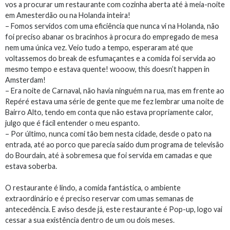
vos a procurar um restaurante com cozinha aberta até à meia-noite
em Amesterdão ou na Holanda inteira!
– Fomos servidos com uma eficiência que nunca vi na Holanda, não
foi preciso abanar os bracinhos à procura do empregado de mesa
nem uma única vez. Veio tudo a tempo, esperaram até que
voltassemos do break de esfumaçantes e a comida foi servida ao
mesmo tempo e estava quente! wooow, this doesn’t happen in
Amsterdam!
– Era noite de Carnaval, não havia ninguém na rua, mas em frente ao
Repéré estava uma série de gente que me fez lembrar uma noite de
Bairro Alto, tendo em conta que não estava propriamente calor,
julgo que é fácil entender o meu espanto.
– Por último, nunca comi tão bem nesta cidade, desde o pato na
entrada, até ao porco que parecia saído dum programa de televisão
do Bourdain, até à sobremesa que foi servida em camadas e que
estava soberba.
O restaurante é lindo, a comida fantástica, o ambiente
extraordinário e é preciso reservar com umas semanas de
antecedência. E aviso desde já, este restaurante é Pop-up, logo vai
cessar a sua existência dentro de um ou dois meses.