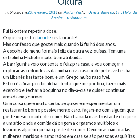
Okura
-
Publicado em
23 Fevereiro, 2011
por
Andorinha
/
Em
Amsterdao e eu
,
E na Holanda
é assim...
,
restaurantes
-
Fui lá ontem repetir a dose.
O que eu gosto
daquele
restaurante!
Mas confesso que gostei mais quando lá fui há dois anos.
A escolha do menu foi mais feliz da outra vez, quisás. Tem uma
estrelinha Michelin muito bem atribuída.
A barriguinha veio contente e feliz p’ra casa, e vou começar a
explorar as redondezas da minha nova casa onde pelos vistos há
um Libanês bastante bom, e um Grego muito razoável.
Estou é a ficar gorduchinha…tenho que me por fina, fazer mais
exercício e fechar a boquinha no dia-a-dia se quiser continuar
armada em gourmet.
Uma coisa que é muito certa: se quiserem experimentar um
restaurante bom e possivelmente caro, façam-no com alguém que
goste mesmo muito de comer. Não há nada mais frustante do que ir
a um sítio onde a comida dá origem a orgasmos múltiplos e
levarmos alguém que não goste de comer. Deixem as namoradas,
mulheres, maridos e namorados em casa se são pessoas esquisitas