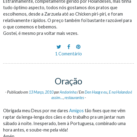
Estranhamente, completamente gerido por Holandeses, mas tinha
tudo óptimo aspecto, todos nós gostamos dos pratos que
escolhemos, desde a Zarzuela até ao Chicken piri-piri, e foram
relativamente rápidos. O preço também foi bastante razoável para
o que comemos e bebemos.
Gostei, é mesmo pra voltar mais vezes.
1 Comentário
Oração
-
Publicado em
13 Março, 2010
por
Andorinha
/
Em
Den Haag e eu
,
E na Holanda é
assim...
,
restaurantes
-
Obrigada meu Deus por me dares
Amigos
tão fixes que me vêm
raptar da lenga-lenga dos cães e do trabalho pra um jantar num
sábado à noite. Inesperado, bem à Portuguesa, combinado uma
hora antes, e soube-me pela vida!
Amén.