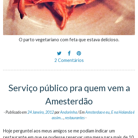
O parto vegetariano com feta que estava delicioso.
2 Comentários
Serviço público pra quem vem a
Amesterdão
-
Publicado em
24 Janeiro, 2012
por
Andorinha
/
Em
Amsterdao e eu
,
E na Holanda é
assim...
,
restaurantes
-
Hoje perguntei aos meus amigos se me podiam indicar um
restaurante em que se pudesse reservar uma mesa para mais de 10