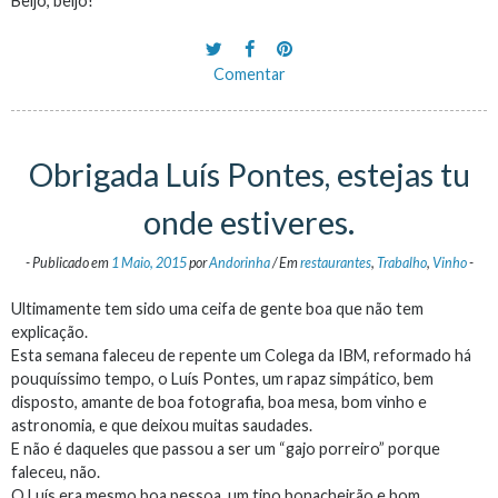
Beijo, beijo!
Comentar
Obrigada Luís Pontes, estejas tu
onde estiveres.
-
Publicado em
1 Maio, 2015
por
Andorinha
/
Em
restaurantes
,
Trabalho
,
Vinho
-
Ultimamente tem sido uma ceifa de gente boa que não tem
explicação.
Esta semana faleceu de repente um Colega da IBM, reformado há
pouquíssimo tempo, o Luís Pontes, um rapaz simpático, bem
disposto, amante de boa fotografia, boa mesa, bom vinho e
astronomia, e que deixou muitas saudades.
E não é daqueles que passou a ser um “gajo porreiro” porque
faleceu, não.
O Luís era mesmo boa pessoa, um tipo bonacheirão e bom