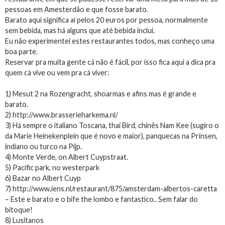
pessoas em Amesterdão e que fosse barato.
Barato aqui significa aí pelos 20 euros por pessoa, normalmente
sem bebida, mas há alguns que até bebida inclui.
Eu não experimentei estes restaurantes todos, mas conheço uma
boa parte.
Reservar pra muita gente cá não é fácil, por isso fica aqui a dica pra
quem cá vive ou vem pra cá viver:
1) Mesut 2 na Rozengracht, shoarmas e afins mas é grande e
barato.
2) http://www.brasserieharkema.nl/
3) Há sempre o italiano Toscana, thai Bird, chinês Nam Kee (sugiro o
da Marie Heinekenplein que é novo e maior), panquecas na Prinsen,
indiano ou turco na Pijp.
4) Monte Verde, on Albert Cuypstraat.
5) Pacific park, no westerpark
6) Bazar no Albert Cuyp
7) http://www.iens.nl/restaurant/875/amsterdam-albertos-caretta
– Este e barato e o bife the lombo e fantastico.. Sem falar do
bitoque!
8) Lusitanos