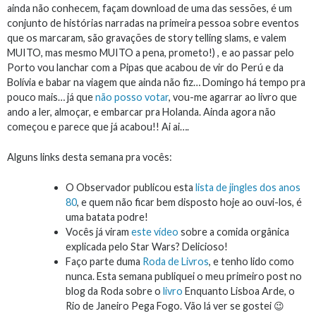
ainda não conhecem, façam download de uma das sessões, é um
conjunto de histórias narradas na primeira pessoa sobre eventos
que os marcaram, são gravações de story telling slams, e valem
MUITO, mas mesmo MUITO a pena, prometo!) , e ao passar pelo
Porto vou lanchar com a Pipas que acabou de vir do Perú e da
Bolívia e babar na viagem que ainda não fiz… Domingo há tempo pra
pouco mais… já que
não posso votar
, vou-me agarrar ao livro que
ando a ler, almoçar, e embarcar pra Holanda. Ainda agora não
começou e parece que já acabou!! Ai ai….
Alguns links desta semana pra vocês:
O Observador publicou esta
lista de jingles dos anos
80
, e quem não ficar bem disposto hoje ao ouvi-los, é
uma batata podre!
Vocês já viram
este vídeo
sobre a comida orgânica
explicada pelo Star Wars? Delicioso!
Faço parte duma
Roda de Livros
, e tenho lido como
nunca. Esta semana publiquei o meu primeiro post no
blog da Roda sobre o
livro
Enquanto Lisboa Arde, o
Rio de Janeiro Pega Fogo. Vão lá ver se gostei 😉