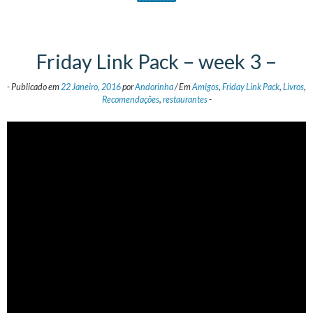
Friday Link Pack – week 3 –
-
Publicado em
22 Janeiro, 2016
por
Andorinha
/
Em
Amigos
,
Friday Link Pack
,
Livros
,
Recomendações
,
restaurantes
-