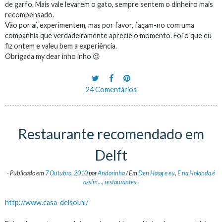
de garfo. Mais vale levarem o gato, sempre sentem o dinheiro mais
recompensado.
Vão por aí, experimentem, mas por favor, façam-no com uma
companhia que verdadeiramente aprecie o momento. Foi o que eu
fiz ontem e valeu bem a experiência.
Obrigada my dear inho inho 😉
24 Comentários
Restaurante recomendado em
Delft
-
Publicado em
7 Outubro, 2010
por
Andorinha
/
Em
Den Haag e eu
,
E na Holanda é
assim...
,
restaurantes
-
http://www.casa-delsol.nl/