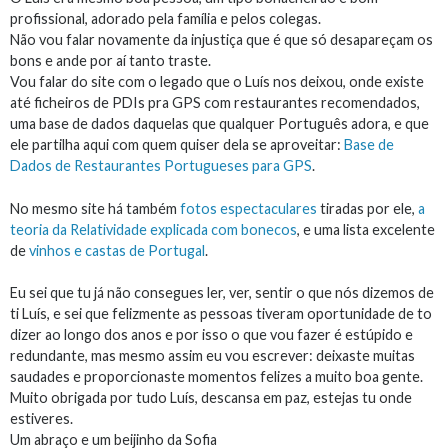
profissional, adorado pela família e pelos colegas.
Não vou falar novamente da injustiça que é que só desapareçam os
bons e ande por aí tanto traste.
Vou falar do site com o legado que o Luís nos deixou, onde existe
até ficheiros de PDIs pra GPS com restaurantes recomendados,
uma base de dados daquelas que qualquer Português adora, e que
ele partilha aqui com quem quiser dela se aproveitar:
Base de
Dados de Restaurantes Portugueses para GPS
.
No mesmo site há também
fotos espectaculares
tiradas por ele,
a
teoria da Relatividade explicada com bonecos
, e uma lista excelente
de
vinhos e castas de Portugal
.
Eu sei que tu já não consegues ler, ver, sentir o que nós dizemos de
ti Luís, e sei que felizmente as pessoas tiveram oportunidade de to
dizer ao longo dos anos e por isso o que vou fazer é estúpido e
redundante, mas mesmo assim eu vou escrever: deixaste muitas
saudades e proporcionaste momentos felizes a muito boa gente.
Muito obrigada por tudo Luís, descansa em paz, estejas tu onde
estiveres.
Um abraço e um beijinho da Sofia