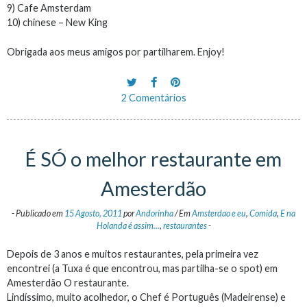
9) Cafe Amsterdam
10) chinese – New King
Obrigada aos meus amigos por partilharem. Enjoy!
2 Comentários
É SÓ o melhor restaurante em
Amesterdão
-
Publicado em
15 Agosto, 2011
por
Andorinha
/
Em
Amsterdao e eu
,
Comida
,
E na
Holanda é assim...
,
restaurantes
-
Depois de 3 anos e muitos restaurantes, pela primeira vez
encontrei (a Tuxa é que encontrou, mas partilha-se o spot) em
Amesterdão O restaurante.
Lindíssimo, muito acolhedor, o Chef é Português (Madeirense) e