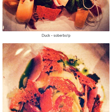
Duck – soberbo!p