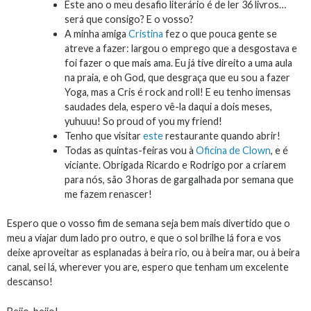
Este ano o meu desafio literário é de ler 36 livros…
será que consigo? E o vosso?
A minha amiga
Cristina
fez o que pouca gente se
atreve a fazer: largou o emprego que a desgostava e
foi fazer o que mais ama. Eu já tive direito a uma aula
na praia, e oh God, que desgraça que eu sou a fazer
Yoga, mas a Cris é rock and roll! E eu tenho imensas
saudades dela, espero vê-la daqui a dois meses,
yuhuuu! So proud of you my friend!
Tenho que visitar
este
restaurante quando abrir!
Todas as quintas-feiras vou à
Oficina de Clown
, e é
viciante. Obrigada Ricardo e Rodrigo por a criarem
para nós, são 3 horas de gargalhada por semana que
me fazem renascer!
Espero que o vosso fim de semana seja bem mais divertido que o
meu a viajar dum lado pro outro, e que o sol brilhe lá fora e vos
deixe aproveitar as esplanadas à beira rio, ou à beira mar, ou à beira
canal, sei lá, wherever you are, espero que tenham um excelente
descanso!